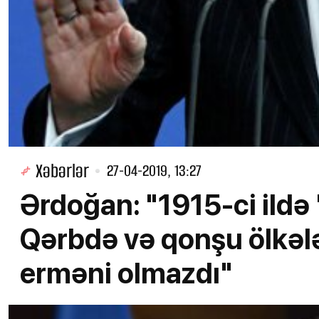
Xəbərlər
27-04-2019, 13:27
Ərdoğan: "1915-ci ildə 
Qərbdə və qonşu ölkələ
erməni olmazdı"