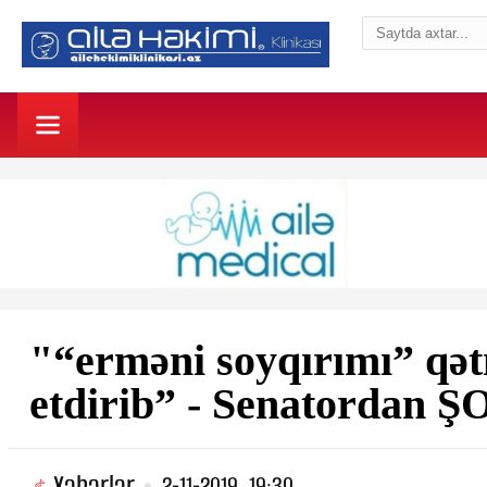
"“erməni soyqırımı” qə
etdirib” - Senatordan
Xəbərlər
2-11-2019, 19:30