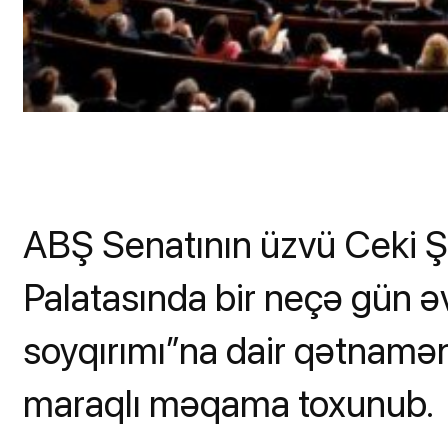
ABŞ Senatının üzvü Ceki 
Palatasında bir neçə gün 
soyqırımı”na dair qətnamən
maraqlı məqama toxunub.