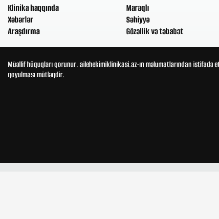
Klinika haqqında
Maraqlı
Xəbərlər
Səhiyyə
Araşdırma
Gözəllik və təbabət
Müəllif hüquqları qorunur. ailehekimiklinikasi.az-ın məlumatlarından istifadə e
qoyulması mütləqdir.