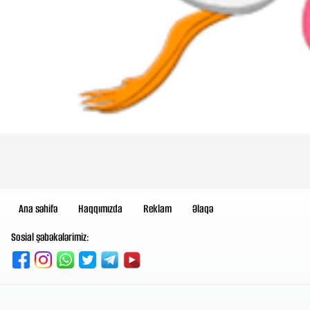
Ana səhifə
Haqqımızda
Reklam
Əlaqə
Sosial şəbəkələrimiz: