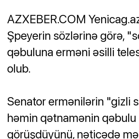
AZXEBER.COM Yenicag.az-a 
Şpeyerin sözlərinə görə, "
qəbuluna erməni əsilli tele
olub.
Senator ermənilərin "gizli 
həmin qətnamənin qəbulu ü
görüşdüyünü, nəticədə məqs