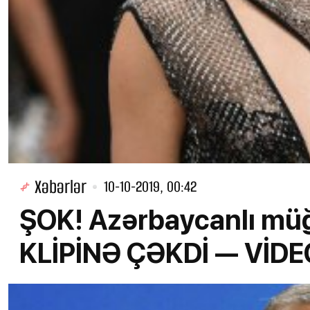
Xəbərlər
10-10-2019, 00:42
ŞOK! Azərbaycanlı müğ
KLİPİNƏ ÇƏKDİ — VİDE