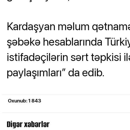
Kardaşyan məlum qətnamən
şəbəkə hesablarında Türki
istifadəçilərin sərt təpkisi 
paylaşımları” da edib.
Oxunub: 1 843
Digər xəbərlər