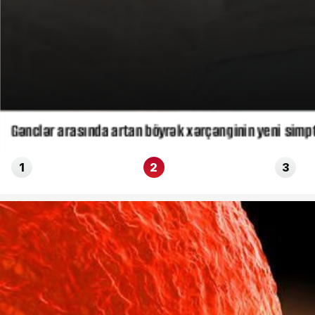
Gənclər arasında artan böyrək xərçənginin yeni simp
1
2
3