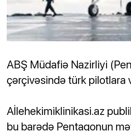
ABŞ Müdafiə Nazirliyi (Pe
çərçivəsində türk pilotlara 
Aİlehekimiklinikasi.az publi
bu barədə Pentaqonun mət