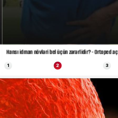
Hansı idman növləri bel üçün zərərlidir? - Ortoped açı
1
2
3