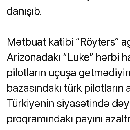
danışıb.
Mətbuat katibi “Röyters” 
Arizonadakı “Luke” hərbi 
pilotların uçuşa getmədiyin
bazasındakı türk pilotların
Türkiyənin siyasətində dəy
proqramındakı payını azalt