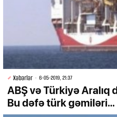
Xəbərlər
6-05-2019, 21:37
ABŞ və Türkiyə Aralıq
Bu dəfə türk gəmiləri...