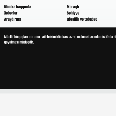
Klinika haqqında
Maraqlı
Xəbərlər
Səhiyyə
Araşdırma
Gözəllik və təbabət
Müəllif hüquqları qorunur. ailehekimiklinikasi.az-ın məlumatlarından istifadə e
qoyulması mütləqdir.