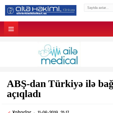
ABŞ-dan Türkiyə ilə b
açıqladı
Xəbərlər
11-06-2019, 21:17