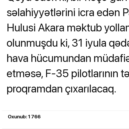
səlahiyyətlərini icra edən 
Hulusi Akara məktub yolla
olunmuşdu ki, 31 iyula qə
hava hücumundan müdafiə
etməsə, F-35 pilotlarının t
proqramdan çıxarılacaq.
Oxunub: 1 766