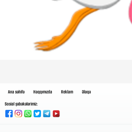
Ana səhifə
Haqqımızda
Reklam
Əlaqə
Sosial şəbəkələrimiz: