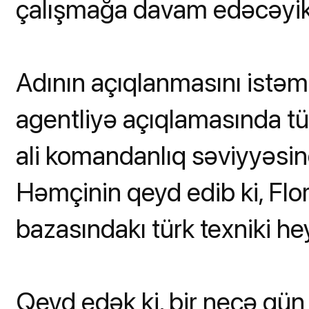
çalışmağa davam edəcəyik
Adının açıqlanmasını istə
agentliyə açıqlamasında tür
ali komandanlıq səviyyəsind
Həmçinin qeyd edib ki, Flor
bazasındakı türk texniki he
Qeyd edək ki, bir neçə gü