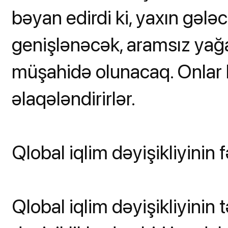
bəyan edirdi ki, yaxın gələ
genişlənəcək, aramsız yağa
müşahidə olunacaq. Onlar bu
əlaqələndirirlər.
Qlobal iqlim dəyişikliyinin f
Qlobal iqlim dəyişikliyinin 