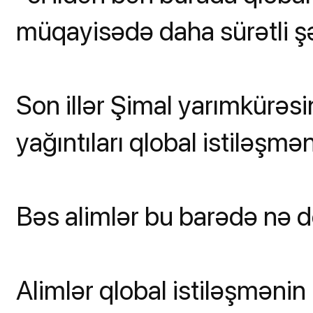
müqayisədə daha sürətli şək
Son illər Şimal yarımkürəs
yağıntıları qlobal istiləşmən
Bəs alimlər bu barədə nə d
Alimlər qlobal istiləşməni