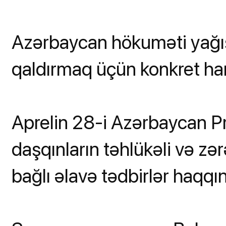
Azərbaycan hökuməti yağışl
qaldırmaq üçün konkret han
Aprelin 28-i Azərbaycan Pr
daşqınların təhlükəli və zərə
bağlı əlavə tədbirlər haqq