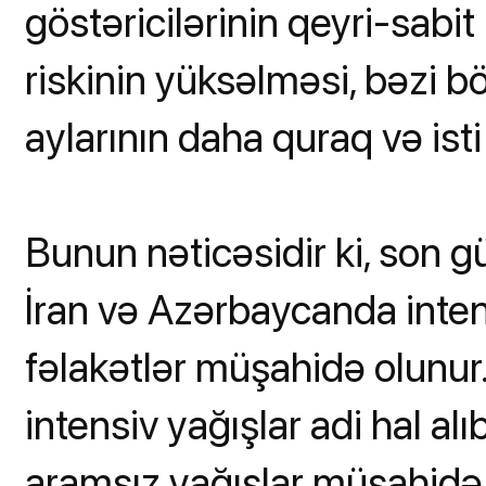
göstəricilərinin qeyri-sabit 
riskinin yüksəlməsi, bəzi b
aylarının daha quraq və isti
Bunun nəticəsidir ki, son g
İran və Azərbaycanda intensi
fəlakətlər müşahidə olunur
intensiv yağışlar adi hal al
aramsız yağışlar müşahidə 