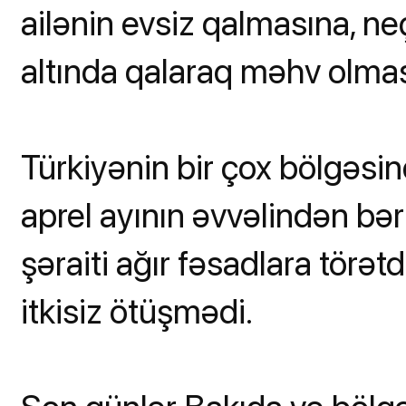
ailənin evsiz qalmasına, 
altında qalaraq məhv olması
Türkiyənin bir çox bölgəsin
aprel ayının əvvəlindən bə
şəraiti ağır fəsadlara törət
itkisiz ötüşmədi.