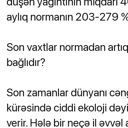
düşən yağıntının miqdarı 
aylıq normanın 203-279 %-n
Son vaxtlar normadan artıq 
bağlıdır?
Son zamanlar dünyanı cəngi
kürəsində ciddi ekoloji dəy
verir. Hələ bir neçə il əvvəl