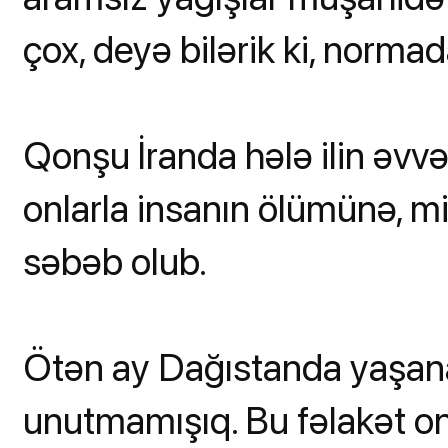
çox, deyə bilərik ki, normad
Qonşu İranda hələ ilin əvvə
onlarla insanın ölümünə, mi
səbəb olub.
Ötən ay Dağıstanda yaşanan
unutmamışıq. Bu fəlakət on