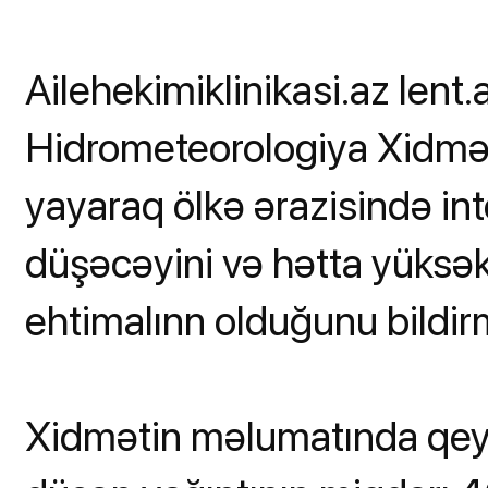
Ailehekimiklinikasi.az lent.a
Hidrometeorologiya Xidməti
yayaraq ölkə ərazisində int
düşəcəyini və hətta yüksək
ehtimalınn olduğunu bildir
Xidmətin məlumatında qeyd