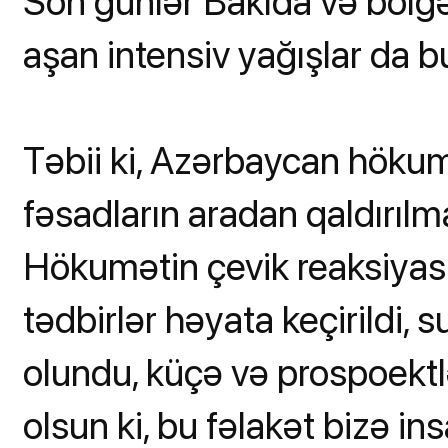
Son günlər Bakıda və bölgə
aşan intensiv yağışlar da b
Təbii ki, Azərbaycan hökumə
fəsadların aradan qaldırılm
Hökumətin çevik reaksiyası
tədbirlər həyata keçirildi, 
olundu, küçə və prospoektl
olsun ki, bu fəlakət bizə in