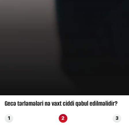
Gecə tərləmələri nə vaxt ciddi qəbul edilməlidir?
1
2
3