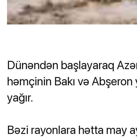
Dünəndən başlayaraq Azərb
həmçinin Bakı və Abşeron 
yağır.
Bəzi rayonlara hətta may a