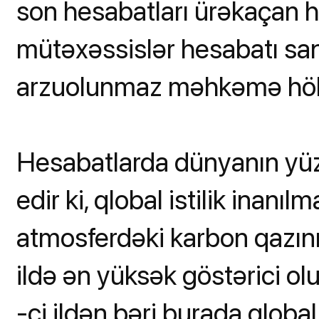
son hesabatları ürəkaçan h
mütəxəssislər hesabatı san
arzuolunmaz məhkəmə hök
Hesabatlarda dünyanın yüzl
edir ki, qlobal istilik inanıl
atmosferdəki karbon qazını
ildə ən yüksək göstərici ol
-ci ildən bəri burada qlobal i