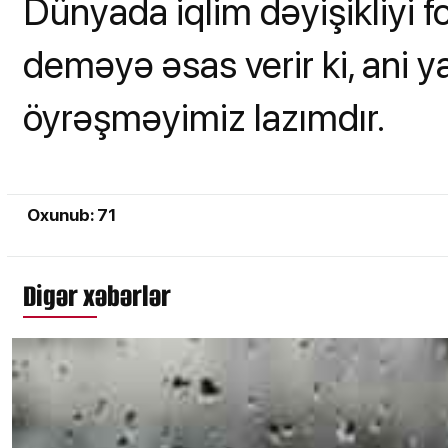
Dünyada iqlim dəyişikliyi 
deməyə əsas verir ki, ani y
öyrəşməyimiz lazımdır.
Oxunub: 71
Digər xəbərlər