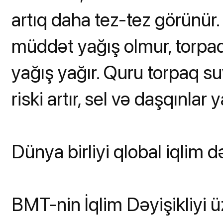
artıq daha tez-tez görünür.
müddət yağış olmur, torpaq
yağış yağır. Quru torpaq s
riski artır, sel və daşqınlar y
Dünya birliyi qlobal iqlim 
BMT-nin İqlim Dəyişikliyi 