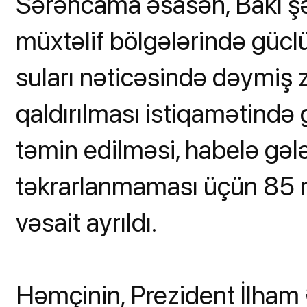
Sərəncama əsasən, Bakı ş
müxtəlif bölgələrində güclü
suları nəticəsində dəymiş z
qaldırılması istiqamətində g
təmin edilməsi, habelə gələ
təkrarlanmaması üçün 85
vəsait ayrıldı.
Həmçinin, Prezident İlham 