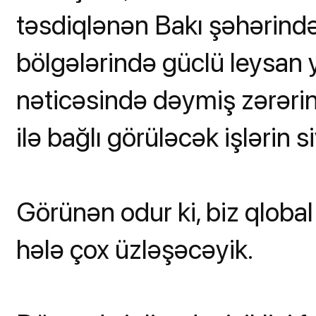
təsdiqlənən Bakı şəhərind
bölgələrində güclü leysan y
nəticəsində dəymiş zərərin
ilə bağlı görüləcək işlərin s
Görünən odur ki, biz qlobal 
hələ çox üzləşəcəyik.