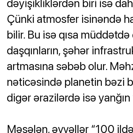
dəyişikliklərdən biri isə dah
Çünki atmosfer isinəndə h
bilir. Bu isə qısa müddətdə 
daşqınların, şəhər infrast
artmasına səbəb olur. Məhz 
nəticəsində planetin bəzi b
digər ərazilərdə isə yanğın
Məsələn, əvvəllər “100 ildə