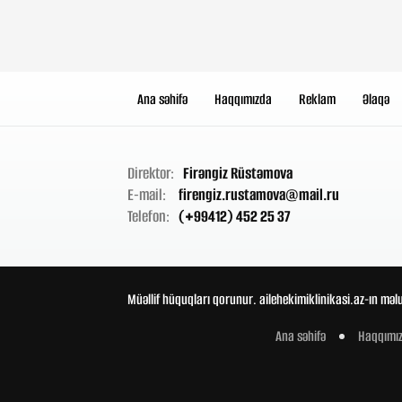
Ana səhifə
Haqqımızda
Reklam
Əlaqə
Direktor:
Firəngiz Rüstəmova
E-mail:
firengiz.rustamova@mail.ru
Telefon:
(+99412) 452 25 37
Müəllif hüquqları qorunur. ailehekimiklinikasi.az-ın məl
Ana səhifə
Haqqımı