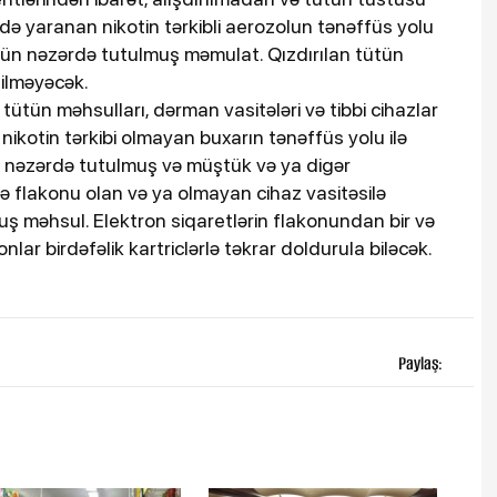
ə yaranan nikotin tərkibli aerozolun tənəffüs yolu
üçün nəzərdə tutulmuş məmulat. Qızdırılan tütün
ilməyəcək.
 tütün məhsulları, dərman vasitələri və tibbi cihazlar
a nikotin tərkibi olmayan buxarın tənəffüs yolu ilə
n nəzərdə tutulmuş və müştük və ya digər
ə flakonu olan və ya olmayan cihaz vasitəsilə
ş məhsul. Elektron siqaretlərin flakonundan bir və
onlar birdəfəlik kartriclərlə təkrar doldurula biləcək.
Paylaş: