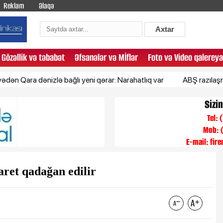
Reklam
Əlaqə
Axtar
Gözəllik və təbabət
Əfsanələr və Mİflər
Foto və Video qalereya
a dənizlə bağlı yeni qərar: Narahatlıq var
ABŞ razılaşmağa çalış
Sizi
Tel:
Mob: 
E-mail:
fir
ret qadağan edilir