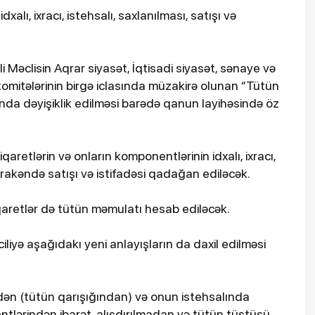
alı, ixracı, istehsalı, saxlanılması, satışı və
li Məclisin Aqrar siyasət, İqtisadi siyasət, sənaye və
komitələrinin birgə iclasında müzakirə olunan “Tütün
a dəyişiklik edilməsi barədə qanun layihəsində öz
aretlərin və onların komponentlərinin idxalı, ixracı,
ərakəndə satışı və istifadəsi qadağan ediləcək.
siqaretlər də tütün məmulatı hesab ediləcək.
liyə aşağıdakı yeni anlayışların da daxil edilməsi
dən (tütün qarışığından) və onun istehsalında
ntlərindən ibarət, alışdırılmadan və tütün tüstüsü