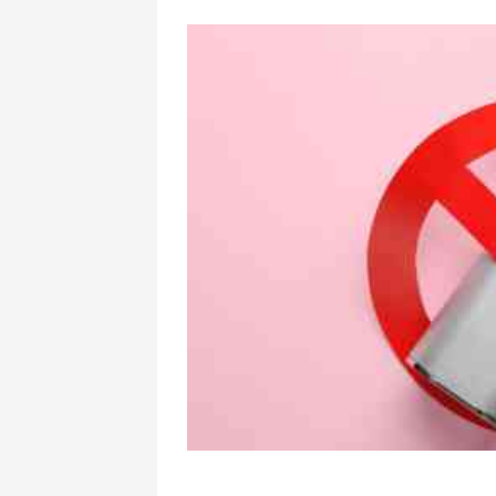
Misir “Məkkə
qoşulmadı?