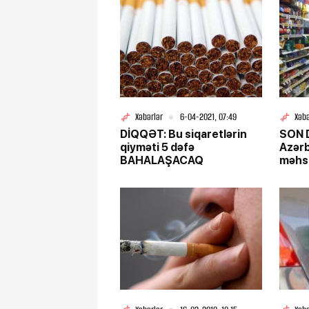
Xəbərlər
6-04-2021, 07:49
Xəbə
DİQQƏT: Bu siqaretlərin
SON 
qiyməti 5 dəfə
Azər
BAHALAŞACAQ
məhs
- YE