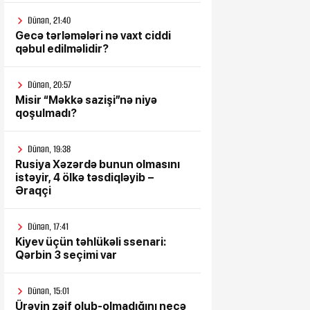
Dünən, 21:40
Gecə tərləmələri nə vaxt ciddi
qəbul edilməlidir?
Dünən, 20:57
Misir “Məkkə sazişi”nə niyə
qoşulmadı?
Dünən, 19:38
Rusiya Xəzərdə bunun olmasını
istəyir, 4 ölkə təsdiqləyib –
Əraqçi
Dünən, 17:41
Kiyev üçün təhlükəli ssenari:
Qərbin 3 seçimi var
Dünən, 15:01
Ürəyin zəif olub-olmadığını necə