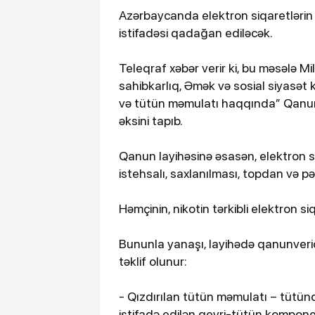
Azərbaycanda elektron siqaretlərin idx
istifadəsi qadağan ediləcək.
Teleqraf xəbər verir ki, bu məsələ Mil
sahibkarlıq, Əmək və sosial siyasət 
və tütün məmulatı haqqında” Qanund
əksini tapıb.
Qanun layihəsinə əsasən, elektron siq
istehsalı, saxlanılması, topdan və p
Həmçinin, nikotin tərkibli elektron 
Bununla yanaşı, layihədə qanunverici
təklif olunur:
- Qızdırılan tütün məmulatı – tütün
istifadə edilən qeyri-tütün kompone