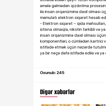
əmələ gəlmədən qızdırılma prosesind
ilə insan orqanizminə daxil olması 
məmulatı elektron siqaret hesab ed
- Elektron siqaret – qida məhsulları,
istisna olmaqla, nikotin tərkibli və y
insan orqanizminə daxil olması üçü
komponentləri, o cümlədən kartrici v
istifadə etmək üçün nəzərdə tutulmu
ya bir neçə dəfə istifadə edilə və ya 
Oxunub: 245
Digər xəbərlər