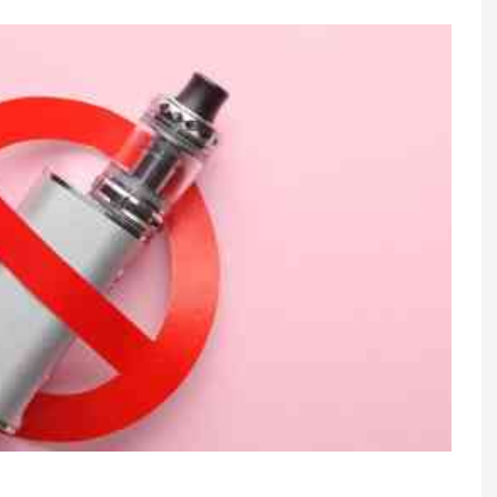
 sazişi”nə niyə
İsti havalarda ayaqlar niyə şişi