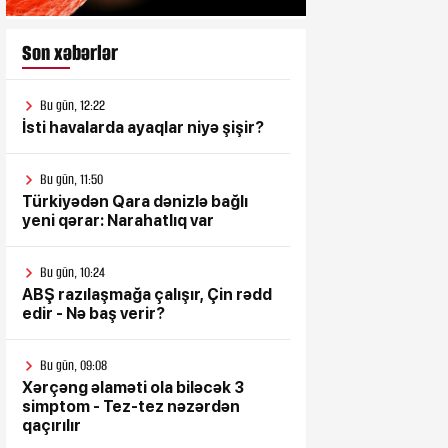
Son xəbərlər
Bu gün, 12:22
İsti havalarda ayaqlar niyə şişir?
Bu gün, 11:50
Türkiyədən Qara dənizlə bağlı
yeni qərar: Narahatlıq var
Bu gün, 10:24
ABŞ razılaşmağa çalışır, Çin rədd
edir - Nə baş verir?
Bu gün, 09:08
Xərçəng əlaməti ola biləcək 3
simptom - Tez-tez nəzərdən
qaçırılır