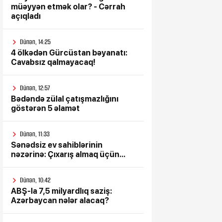
müəyyən etmək olar? - Cərrah
açıqladı
Dünən, 14:25
4 ölkədən Gürcüstan bəyanatı:
Cavabsız qalmayacaq!
Dünən, 12:57
Bədəndə zülal çatışmazlığını
göstərən 5 əlamət
Dünən, 11:33
Sənədsiz ev sahiblərinin
nəzərinə: Çıxarış almaq üçün...
Dünən, 10:42
ABŞ-la 7,5 milyardlıq saziş:
Azərbaycan nələr alacaq?