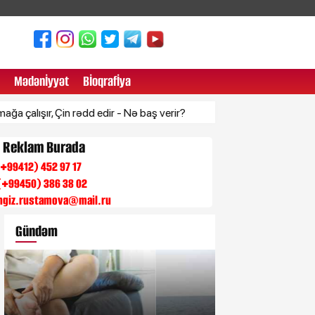
Mədənİyyət
Bİoqrafİya
ır, Çin rədd edir - Nə baş verir?
Xərçəng əlaməti ola biləcək 3
n Reklam Burada
 (+99412) 452 97 17
(+99450) 386 38 02
engiz.rustamova@mail.ru
Gündəm