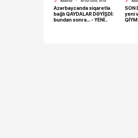
Xəbərlər
16-03-2019, 10:15
Xəbə
Azərbaycanda siqaretlə
​SON
bağlı QAYDALAR DƏYİŞDİ:
yeni 
bundan sonra... - YENİ
QİYM
QƏRAR