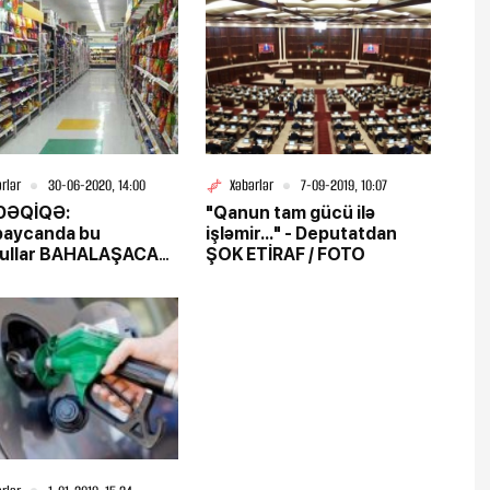
rlər
30-06-2020, 14:00
Xəbərlər
7-09-2019, 10:07
DƏQİQƏ:
"Qanun tam gücü ilə
baycanda bu
işləmir..." - Deputatdan
ullar BAHALAŞACAQ
ŞOK ETİRAF / FOTO
Nİ QİYMƏTLƏR