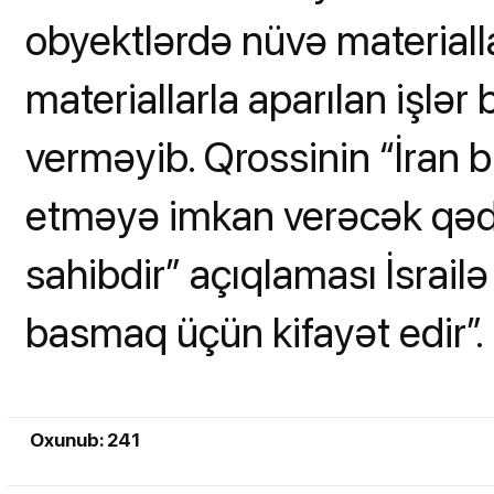
obyektlərdə nüvə material
materiallarla aparılan işlə
verməyib. Qrossinin “İran 
etməyə imkan verəcək qədə
sahibdir” açıqlaması İsrai
basmaq üçün kifayət edir”.
Oxunub: 241