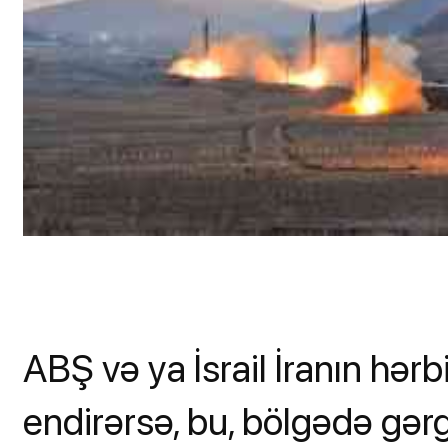
ABŞ və ya İsrail İranın hər
endirərsə, bu, bölgədə gərgi