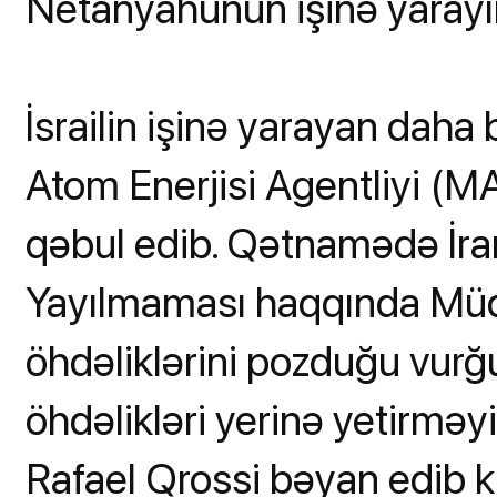
Netanyahunun işinə yarayır
İsrailin işinə yarayan daha 
Atom Enerjisi Agentliyi (
qəbul edib. Qətnamədə İran
Yayılmaması haqqında Müqa
öhdəliklərini pozduğu vurğul
öhdəlikləri yerinə yetirmə
Rafael Qrossi bəyan edib k