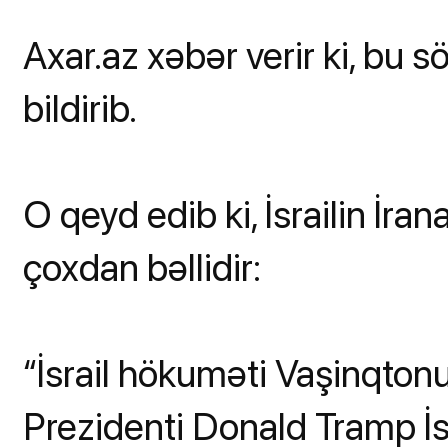
Axar.az xəbər verir ki, bu s
bildirib.
O qeyd edib ki, İsrailin İra
çoxdan bəllidir:
“İsrail hökuməti Vaşinqtonu
Prezidenti Donald Tramp İs