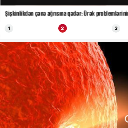
Şişkinlikdən çənə ağrısına qədər: Ürək problemlərinin
1
2
3