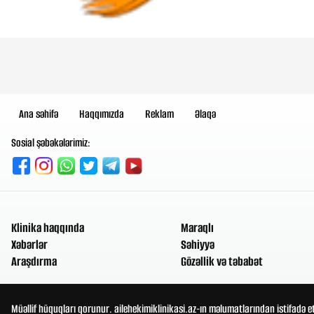
Ana səhifə
Haqqımızda
Reklam
Əlaqə
Sosial şəbəkələrimiz:
Klinika haqqında
Maraqlı
Xəbərlər
Səhiyyə
Araşdırma
Gözəllik və təbabət
Müəllif hüquqları qorunur. ailehekimiklinikasi.az-ın məlumatlarından istifadə e