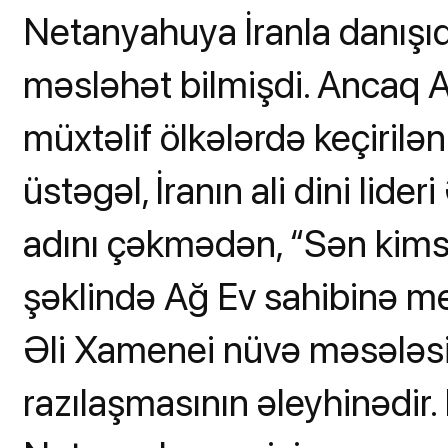
Netanyahuya İranla danışıq
məsləhət bilmişdi. Ancaq A
müxtəlif ölkələrdə keçirilə
üstəgəl, İranın ali dini lid
adını çəkmədən, “Sən kimsə
şəklində Ağ Ev sahibinə me
Əli Xamenei nüvə məsələsiy
razılaşmasının əleyhinədi