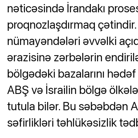
nəticəsində İrandakı prose
proqnozlaşdırmaq çətindir. 
nümayəndələri əvvəlki açıqla
ərazisinə zərbələrin endiril
bölgədəki bazalarını hədəf 
ABŞ və İsrailin bölgə ölkələ
tutula bilər. Bu səbəbdən A
səfirlikləri təhlükəsizlik tədb