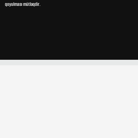
qoyulması mütləqdir.