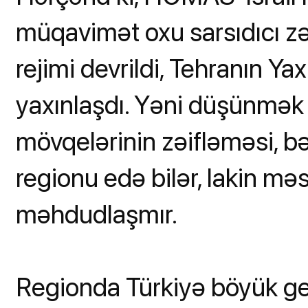
müqavimət oxu sarsıdıcı zə
rejimi devrildi, Tehranın Ya
yaxınlaşdı. Yəni düşünmək o
mövqelərinin zəifləməsi, bə
regionu edə bilər, lakin mə
məhdudlaşmır.
Regionda Türkiyə böyük geo