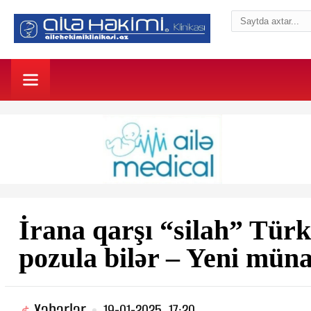
İrana qarşı “silah” Türk
pozula bilər – Yeni mün
Xəbərlər
19-01-2025, 17:20