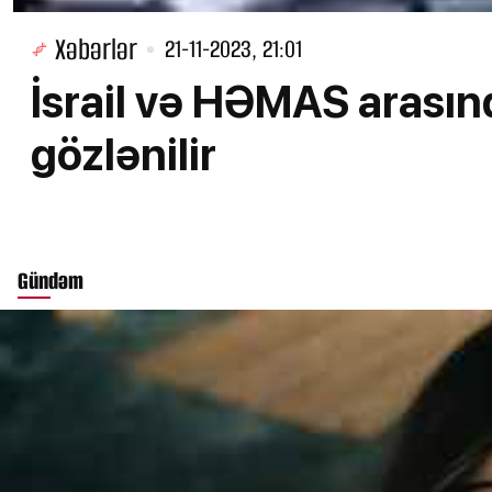
Xəbərlər
21-11-2023, 21:01
İsrail və HƏMAS arası
gözlənilir
Gündəm