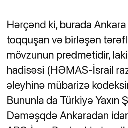
Hərçənd ki, burada Ankara 
toqquşan və birləşən tərəfl
mövzunun predmetidir, laki
hadisəsi (HƏMAS-İsrail ra
əleyhinə mübarizə kodeksi
Bununla da Türkiyə Yaxın 
Dəməşqdə Ankaradan idarə