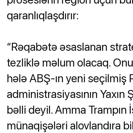
qaranlıqlaşdırır:
“Rəqabətə əsaslanan strate
tezliklə məlum olacaq. Onu 
hələ ABŞ-ın yeni seçilmiş
administrasiyasının Yaxın Ş
bəlli deyil. Amma Trampın İs
münaqişələri alovlandıra bil