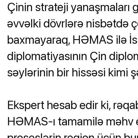
Çinin strateji yanaşmaları g
əvvəlki dövrlərə nisbətdə 
baxmayaraq, HƏMAS ilə İsr
diplomatiyasının Çin dipl
səylərinin bir hissəsi kimi ş
Ekspert hesab edir ki, rəqab
HƏMAS-ı tamamilə məhv e
proseslərin region üçün bu