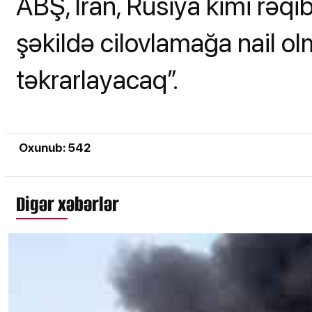
ABŞ, İran, Rusiya kimi rəqib
şəkildə cilovlamağa nail o
təkrarlayacaq”.
Oxunub: 542
Digər xəbərlər