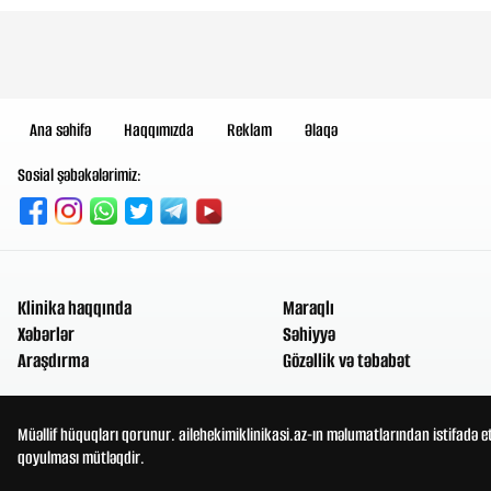
Ana səhifə
Haqqımızda
Reklam
Əlaqə
Sosial şəbəkələrimiz:
Klinika haqqında
Maraqlı
Xəbərlər
Səhiyyə
Araşdırma
Gözəllik və təbabət
Müəllif hüquqları qorunur. ailehekimiklinikasi.az-ın məlumatlarından istifadə e
qoyulması mütləqdir.