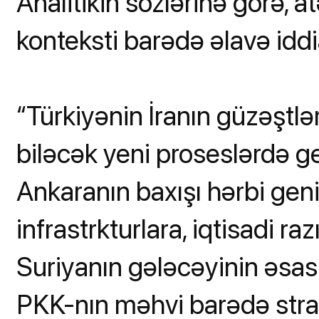
Analitikin sözlərinə görə, 
konteksti barədə əlavə iddi
“Türkiyənin İranın güzəştl
biləcək yeni proseslərdə g
Ankaranın baxışı hərbi geni
infrastrkturlara, iqtisadi r
Suriyanın gələcəyinin əsas
PKK-nın məhvi barədə strate