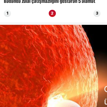
Bədəndə zülal çatışmazlığını göstərən 5 əlamət
1
2
3