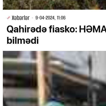
Xəbərlər
9-04-2024, 11:06
Qahirədə fiasko: HƏMAS-
bilmədi