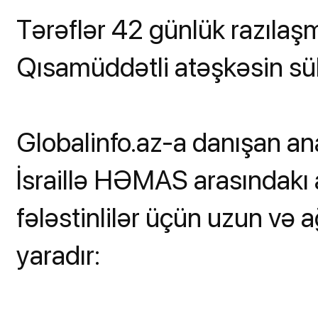
Tərəflər 42 günlük razılaş
Qısamüddətli atəşkəsin sü
Globalinfo.az-a danışan ana
İsraillə HƏMAS arasındakı a
fələstinlilər üçün uzun və ağ
yaradır: