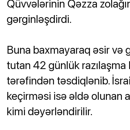
Qüvvələrinin Qəzza zolağı
gərginləşdirdi.
Buna baxmayaraq əsir və gi
tutan 42 günlük razılaşma
tərəfindən təsdiqlənib. İsr
keçirməsi isə əldə olunan 
kimi dəyərləndirilir.