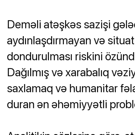
Deməli atəşkəs sazişi gələ
aydınlaşdırmayan və situat
dondurulması riskini özünd
Dağılmış və xarabalıq vəzi
saxlamaq və humanitar fəla
duran ən əhəmiyyətli proble