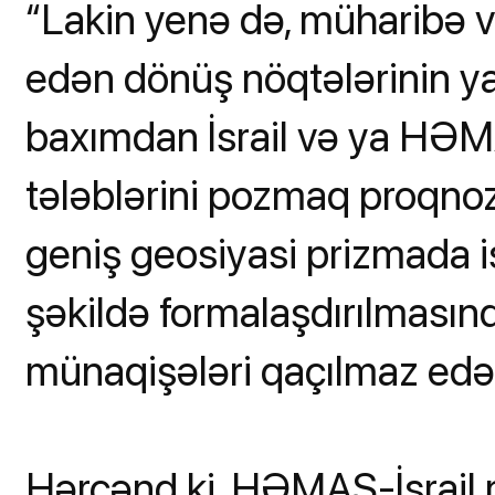
“Lakin yenə də, müharibə v
edən dönüş nöqtələrinin y
baxımdan İsrail və ya HƏM
tələblərini pozmaq proqnozla
geniş geosiyasi prizmada i
şəkildə formalaşdırılmasınd
münaqişələri qaçılmaz edə
Hərçənd ki, HƏMAS-İsrail m