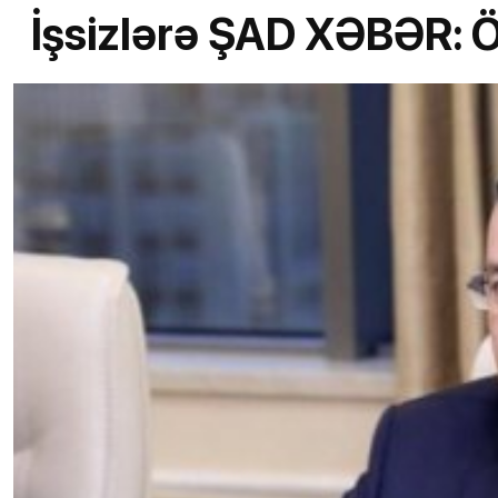
İşsizlərə ŞAD XƏBƏR: Ö