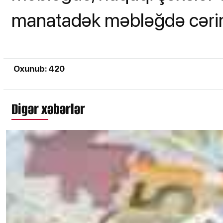
manatadək məbləğdə cərim
Oxunub: 420
Digər xəbərlər