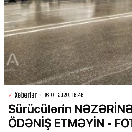
Xəbərlər
16-01-2020, 18:46
Sürücülərin NƏZƏRİNƏ
ÖDƏNİŞ ETMƏYİN - FO