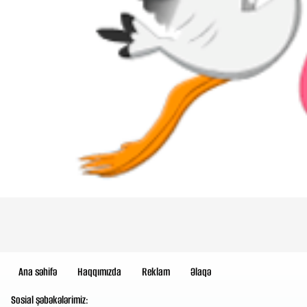
Ana səhifə
Haqqımızda
Reklam
Əlaqə
Sosial şəbəkələrimiz: