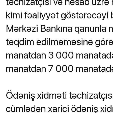
təchizatçısı və hesab üzrə
kimi fəaliyyət göstərəcəy
Mərkəzi Bankına qanunla
təqdim edilməməsinə görə -
manatdan 3 000 manatadək
manatdan 7 000 manatadə
Ödəniş xidməti təchizatçısı
cümlədən xarici ödəniş xidm