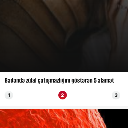
Bədəndə zülal çatışmazlığını göstərən 5 əlamət
1
2
3