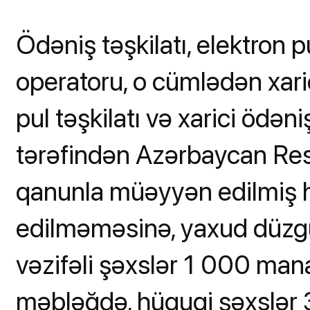
Ödəniş təşkilatı, elektron p
operatoru, o cümlədən xarici
pul təşkilatı və xarici ödəni
tərəfindən Azərbaycan Res
qanunla müəyyən edilmiş h
edilməməsinə, yaxud düzg
vəzifəli şəxslər 1 000 ma
məbləğdə, hüquqi şəxslər