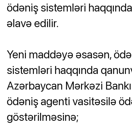
ödəniş sistemləri haqqında
əlavə edilir.
Yeni maddəyə əsasən, ödən
sistemləri haqqında qanunv
Azərbaycan Mərkəzi Bankın
ödəniş agenti vasitəsilə öd
göstərilməsinə;