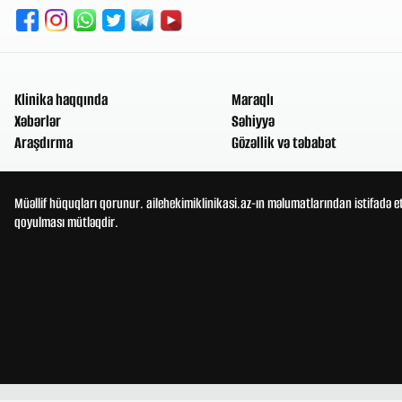
Klinika haqqında
Maraqlı
Xəbərlər
Səhiyyə
Araşdırma
Gözəllik və təbabət
Müəllif hüquqları qorunur. ailehekimiklinikasi.az-ın məlumatlarından istifadə e
qoyulması mütləqdir.