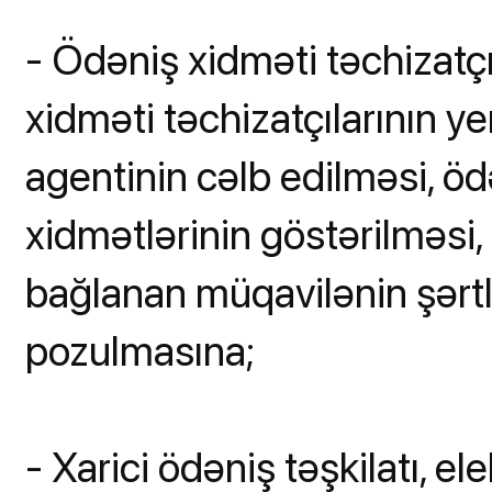
- Ödəniş xidməti təchizatçı
xidməti təchizatçılarının yer
agentinin cəlb edilməsi, ö
xidmətlərinin göstərilməsi,
bağlanan müqavilənin şərtlə
pozulmasına;
- Xarici ödəniş təşkilatı, el