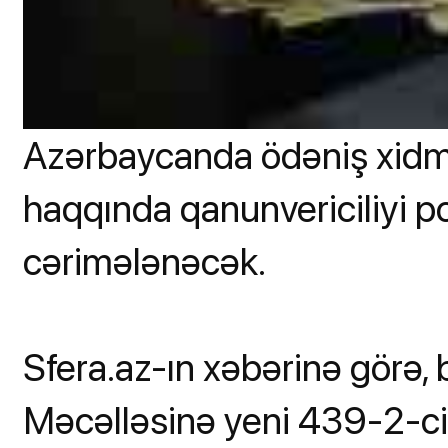
Azərbaycanda ödəniş xidmə
haqqında qanunvericiliyi p
cərimələnəcək.
Sfera.az-ın xəbərinə görə, 
Məcəlləsinə yeni 439-2-ci