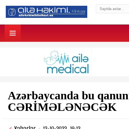
Azərbaycanda bu qanun
CƏRİMƏLƏNƏCƏK
Xəbərlər
13-10-2023, 19:13