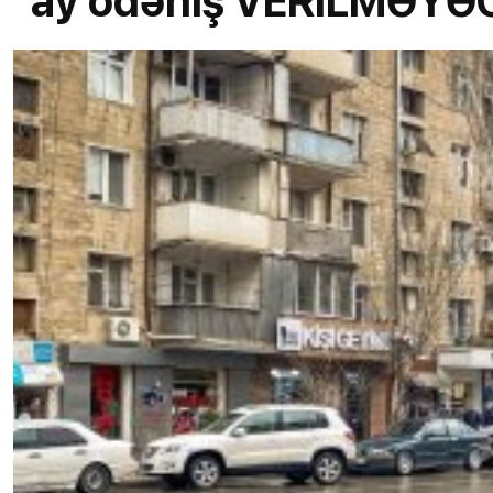
ay ödəniş VERİLMƏY