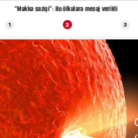
“Məkkə sazişi”: Bu ölkələrə mesaj verildi
1
2
3