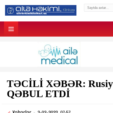
TƏCİLİ XƏBƏR: Rusiya 
QƏBUL ETDİ
Xəbərlər
2-03-2022, 07:57