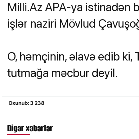
Milli.Az APA-ya istinadən bi
işlər naziri Mövlud Çavuşo
O, həmçinin, əlavə edib ki,
tutmağa məcbur deyil.
Oxunub: 3 238
Digər xəbərlər