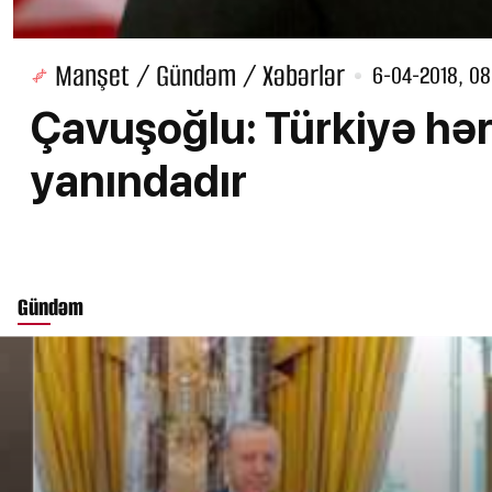
Manşet / Gündəm / Xəbərlər
6-04-2018, 08
Çavuşoğlu: Türkiyə hə
yanındadır
Gündəm