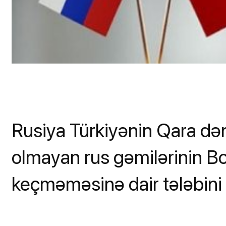
Rusiya Türkiyənin Qara d
olmayan rus gəmilərinin B
keçməməsinə dair tələbini 