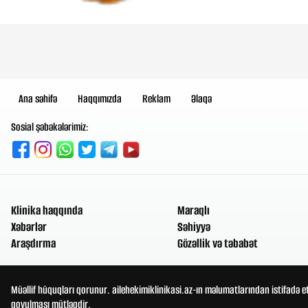
Ana səhifə
Haqqımızda
Reklam
Əlaqə
Sosial şəbəkələrimiz:
Klinika haqqında
Maraqlı
Xəbərlər
Səhiyyə
Araşdırma
Gözəllik və təbabət
Müəllif hüquqları qorunur. ailehekimiklinikasi.az-ın məlumatlarından istifadə e
qoyulması mütləqdir.