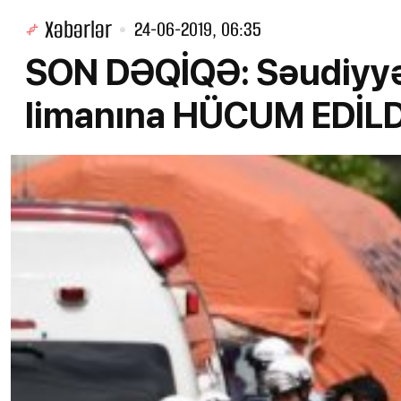
Xəbərlər
24-06-2019, 06:35
SON DƏQİQƏ: Səudiyyə
limanına HÜCUM EDİLD