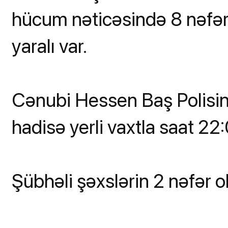
hücum nəticəsində 8 nəfər
yaralı var.
Cənubi Hessen Baş Polisin
hadisə yerli vaxtla saat 22
Şübhəli şəxslərin 2 nəfər old