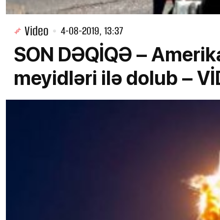
Video
4-08-2019, 13:37
SON DƏQİQƏ – Amerika
meyidləri ilə dolub – V