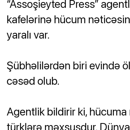
“Assoşieyted Press” agentl
kafelərinə hücum nəticəsind
yaralı var.
Şübhəlilərdən biri evində ö
cəsəd olub.
Agentlik bildirir ki, hücuma
türklərə məxsusdur. Dünya