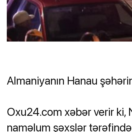
Almaniyanın Hanau şəhərin
Oxu24.com xəbər verir ki, 
naməlum şəxslər tərəfindən 