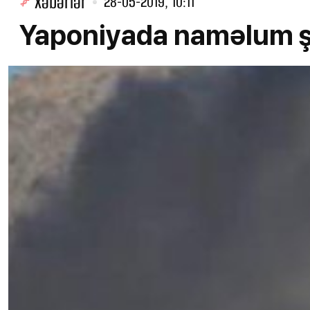
Xəbərlər
28-05-2019, 10:11
Yaponiyada naməlum şə