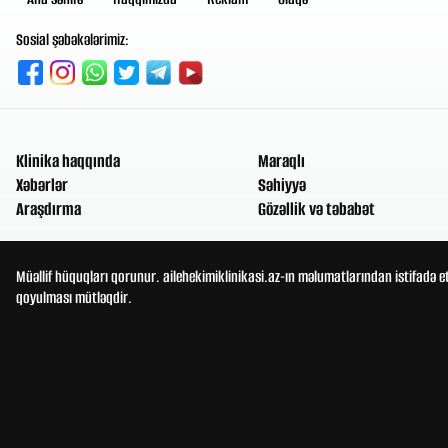
Sosial şəbəkələrimiz:
Klinika haqqında
Maraqlı
Xəbərlər
Səhiyyə
Araşdırma
Gözəllik və təbabət
Müəllif hüquqları qorunur. ailehekimiklinikasi.az-ın məlumatlarından istifadə e
qoyulması mütləqdir.