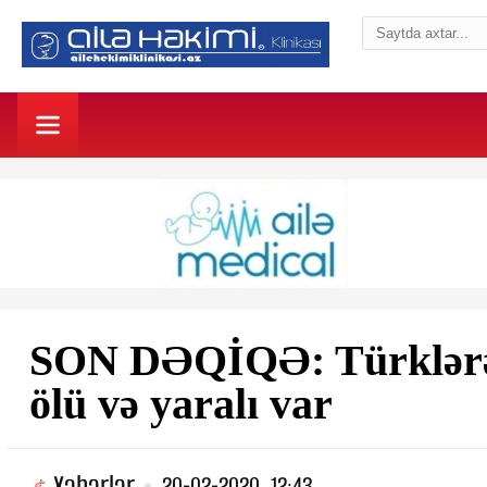
SON DƏQİQƏ: Türklərə 
ölü və yaralı var
Xəbərlər
20-02-2020, 12:43