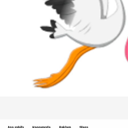
Ana səhifə
Haqqımızda
Reklam
Əlaqə