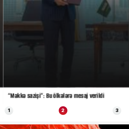
“Məkkə sazişi”: Bu ölkələrə mesaj verildi
1
2
3