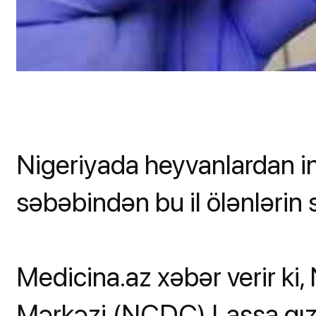
Nigeriyada heyvanlardan i
səbəbindən bu il ölənlərin sa
Medicina.az xəbər verir ki,
Mərkəzi (NCDC) Lassa qızd