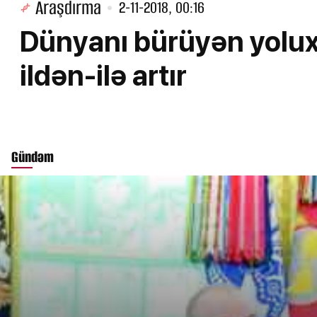
Araşdırma
2-11-2018, 00:16
Dünyanı bürüyən yoluxu
ildən-ilə artır
Gündəm