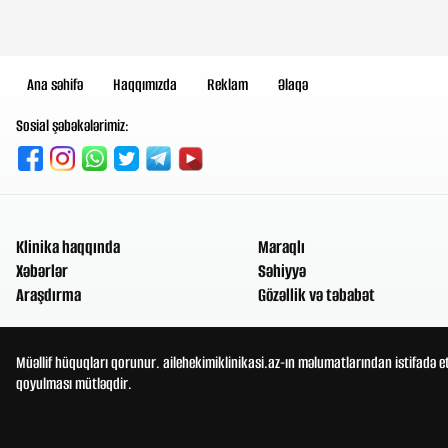
Ana səhifə
Haqqımızda
Reklam
Əlaqə
Sosial şəbəkələrimiz:
Klinika haqqında
Maraqlı
Xəbərlər
Səhiyyə
Araşdırma
Gözəllik və təbabət
Müəllif hüquqları qorunur. ailehekimiklinikasi.az-ın məlumatlarından istifadə e
qoyulması mütləqdir.