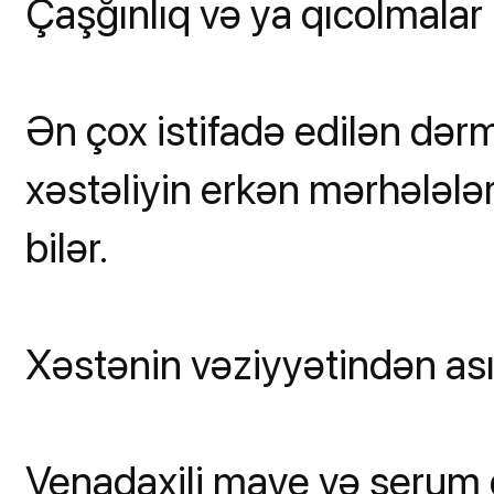
Çaşğınlıq və ya qıcolmalar
Ən çox istifadə edilən dər
xəstəliyin erkən mərhələlər
bilər.
Xəstənin vəziyyətindən asıl
Venadaxili maye və serum 