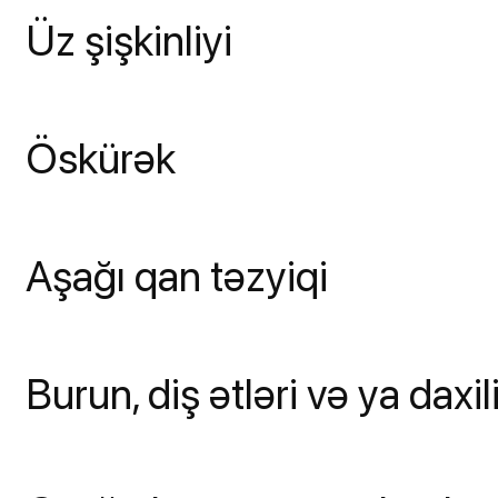
Üz şişkinliyi
Öskürək
Aşağı qan təzyiqi
Burun, diş ətləri və ya dax