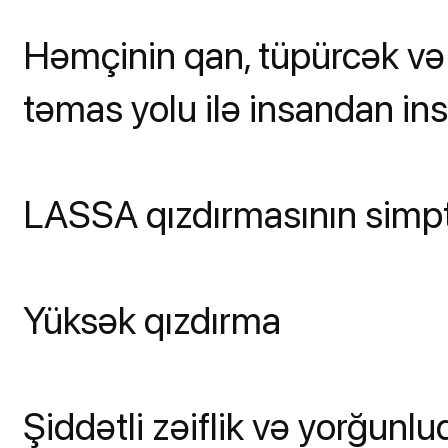
Həmçinin qan, tüpürcək və
təmas yolu ilə insandan insa
LASSA qızdırmasının simp
Yüksək qızdırma
Şiddətli zəiflik və yorğunlu