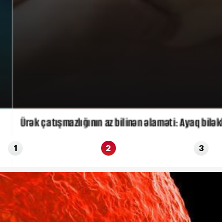
Ürək çatışmazlığının az bilinən əlaməti: Ayaq biləklə
1
2
3