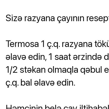
Sizə razyana çayının resept
Termosa 1 ç.q. razyana tök
əlavə edin, 1 saat ərzində
1/2 stəkan olmaqla qəbul e
ç.q. bal əlavə edin.
Həmçinin belə çay iltihabəl