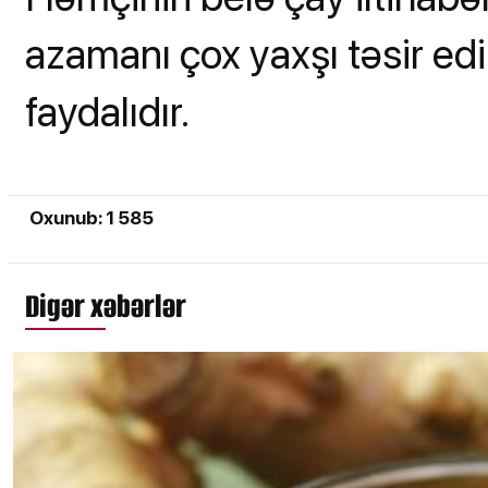
azamanı çox yaxşı təsir ed
faydalıdır.
Oxunub: 1 585
Digər xəbərlər