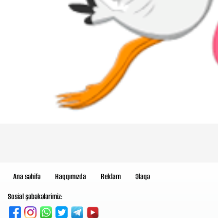
Ana səhifə
Haqqımızda
Reklam
Əlaqə
Sosial şəbəkələrimiz: