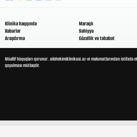
Klinika haqqında
Maraqlı
Xəbərlər
Səhiyyə
Araşdırma
Gözəllik və təbabət
Müəllif hüquqları qorunur. ailehekimiklinikasi.az-ın məlumatlarından istifadə e
qoyulması mütləqdir.