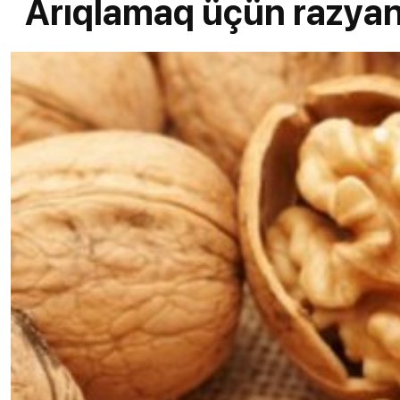
Arıqlamaq üçün razyana