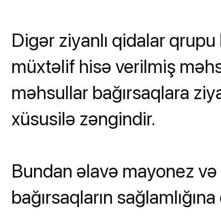
Digər ziyanlı qidalar qrupu 
müxtəlif hisə verilmiş məhsu
məhsullar bağırsaqlara ziya
xüsusilə zəngindir.
Bundan əlavə mayonez və t
bağırsaqların sağlamlığına 