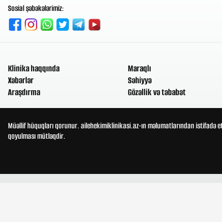
Sosial şəbəkələrimiz:
Klinika haqqında
Maraqlı
Xəbərlər
Səhiyyə
Araşdırma
Gözəllik və təbabət
Müəllif hüquqları qorunur. ailehekimiklinikasi.az-ın məlumatlarından istifadə e
qoyulması mütləqdir.