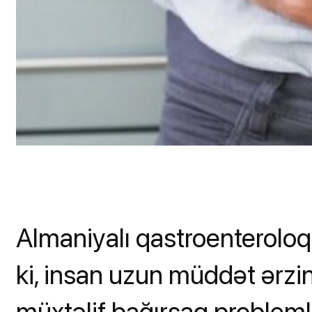
Almaniyalı qastroenteroloq
ki, insan uzun müddət ərz
müxtəlif bağırsaq probleml