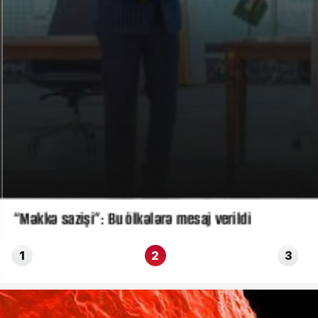
“Məkkə sazişi”: Bu ölkələrə mesaj verildi
1
2
3