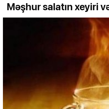
Məşhur salatın xeyiri v