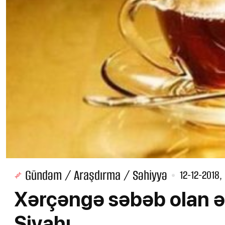
Gündəm / Araşdırma / Səhiyyə
12-12-2018,
Xərçəngə səbəb olan ən
Siyahı