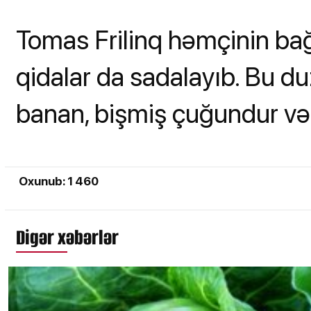
Tomas Frilinq həmçinin bağ
qidalar da sadalayıb. Bu d
banan, bişmiş çuğundur və 
Oxunub: 1 460
Digər xəbərlər