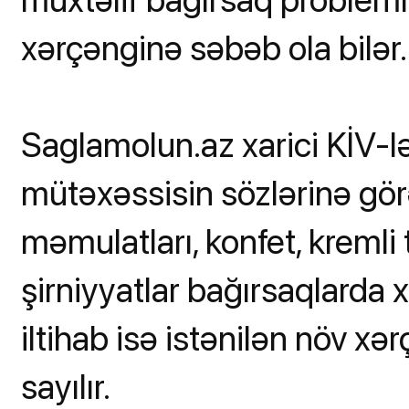
xərçənginə səbəb ola bilər.
Saglamolun.az xarici KİV-lər
mütəxəssisin sözlərinə görə
məmulatları, konfet, kremli t
şirniyyatlar bağırsaqlarda x
iltihab isə istənilən növ x
sayılır.