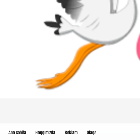
Ana səhifə
Haqqımızda
Reklam
Əlaqə