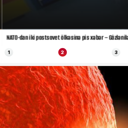
NATO-dan iki postsovet ölkəsinə pis xəbər – Gözlənil
1
2
3