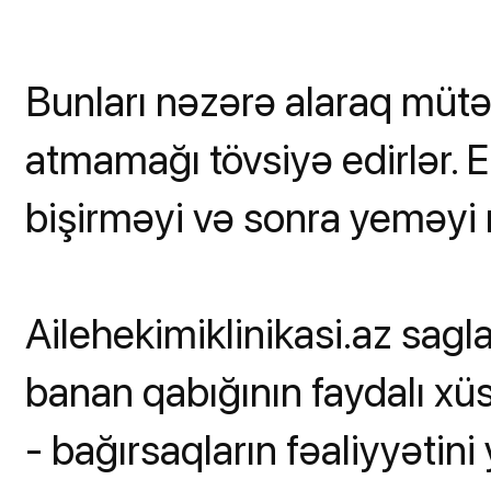
Bunları nəzərə alaraq mütə
atmamağı tövsiyə edirlər. 
bişirməyi və sonra yeməyi 
Ailehekimiklinikasi.az sagl
banan qabığının faydalı xüs
- bağırsaqların fəaliyyətini 