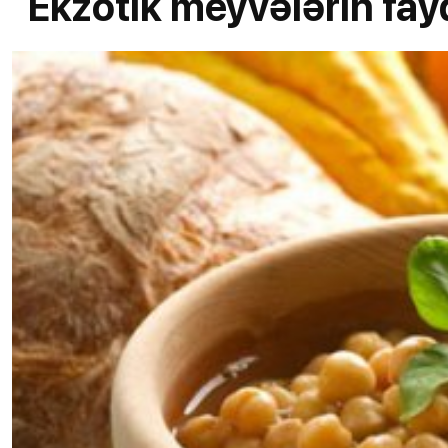
Ekzotik meyvələrin fay