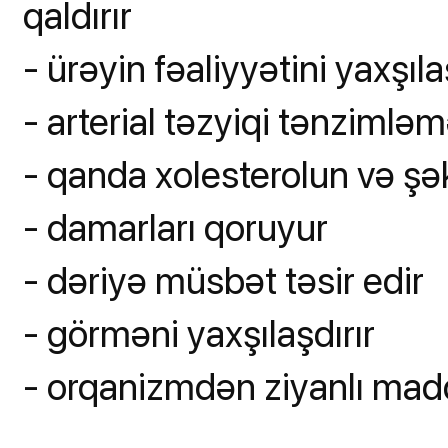
qaldırır
- ürəyin fəaliyyətini yaxşıla
- arterial təzyiqi tənziml
- qanda xolesterolun və şək
- damarları qoruyur
- dəriyə müsbət təsir edir
- görməni yaxşılaşdırır
- orqanizmdən ziyanlı maddə