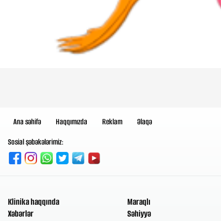
Ana səhifə
Haqqımızda
Reklam
Əlaqə
Sosial şəbəkələrimiz:
Klinika haqqında
Maraqlı
Xəbərlər
Səhiyyə