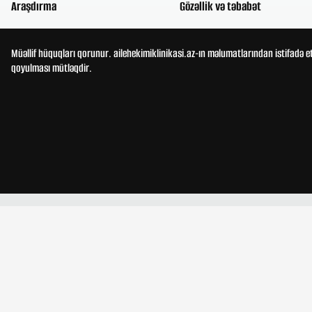
Araşdırma
Gözəllik və təbabət
Müəllif hüquqları qorunur. ailehekimiklinikasi.az-ın məlumatlarından istifadə e
qoyulması mütləqdir.