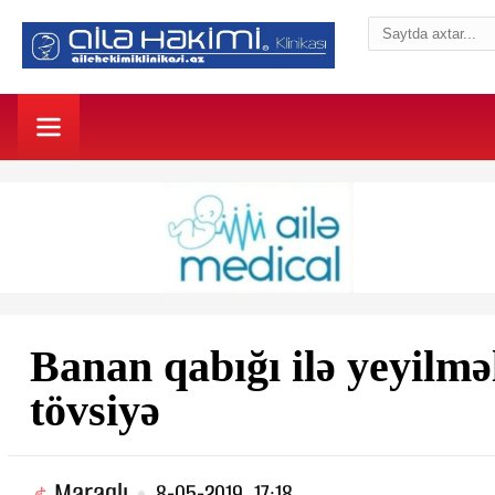
Banan qabığı ilə yeyilmə
tövsiyə
Maraqlı
8-05-2019, 17:18