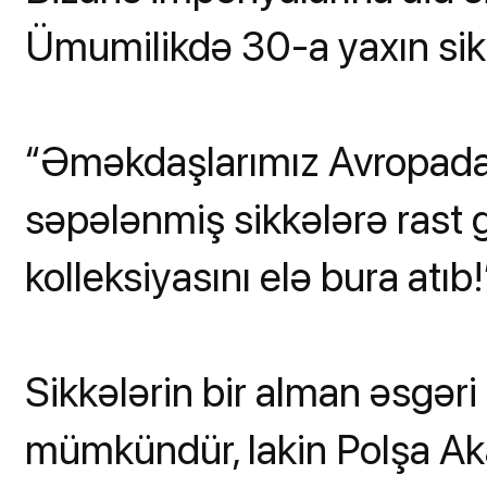
Ümumilikdə 30-a yaxın sikk
“Əməkdaşlarımız Avropada m
səpələnmiş sikkələrə rast g
kolleksiyasını elə bura atıb!
Sikkələrin bir alman əsgər
mümkündür, lakin Polşa A