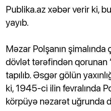
Publika.az xəbər verir ki
yayıb.
Məzar Polşanın şimalında ço
dövlət tərəfindən qorunan 
tapılıb. Əsgər gölün yaxınl
ki, 1945-ci ilin fevralında
körpüyə nəzarət uğrunda d