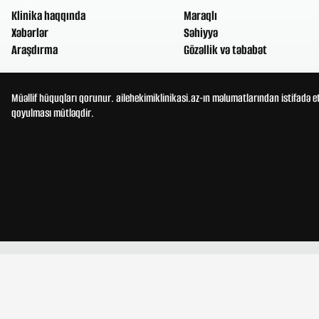
Klinika haqqında
Maraqlı
Xəbərlər
Səhiyyə
Araşdırma
Gözəllik və təbabət
Müəllif hüquqları qorunur. ailehekimiklinikasi.az-ın məlumatlarından istifadə e
qoyulması mütləqdir.