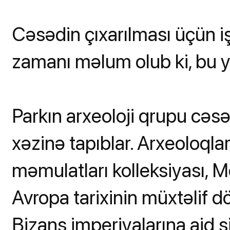
Cəsədin çıxarılması üçün i
zamanı məlum olub ki, bu ye
Parkın arxeoloji qrupu cəs
xəzinə tapıblar. Arxeoloqlar
məmulatları kolleksiyası, M
Avropa tarixinin müxtəlif 
Bizans imperiyalarına aid si