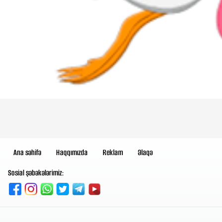
Ana səhifə
Haqqımızda
Reklam
Əlaqə
Sosial şəbəkələrimiz: