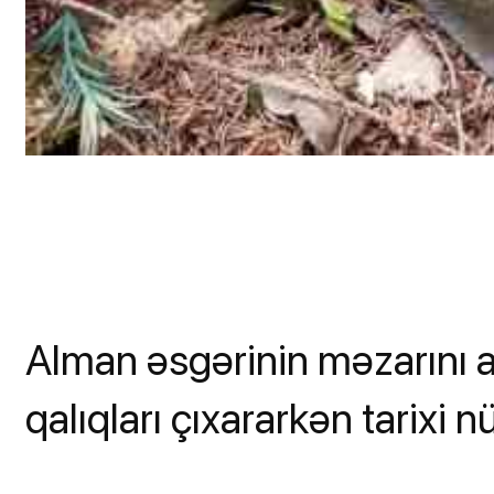
Alman əsgərinin məzarını a
qalıqları çıxararkən tarixi 