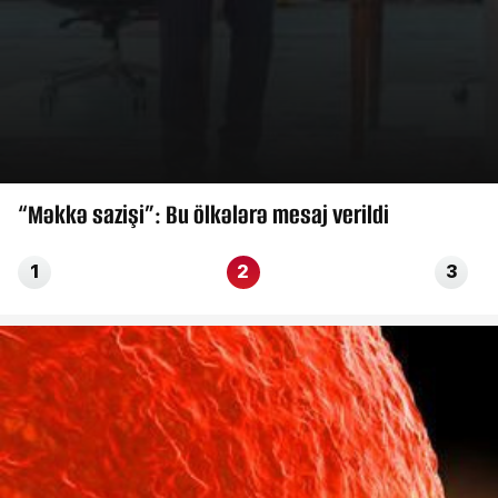
“Məkkə sazişi”: Bu ölkələrə mesaj verildi
1
2
3