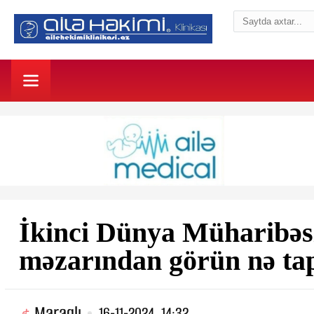
İkinci Dünya Müharibəsi
məzarından görün nə tap
Maraqlı
16-11-2024, 14:32