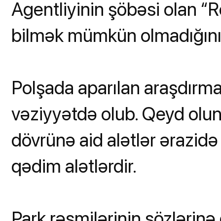
Agentliyinin şöbəsi olan “
bilmək mümkün olmadığını b
Polşada aparılan araşdırmal
vəziyyətdə olub. Qeyd olunu
dövrünə aid alətlər ərazidə
qədim alətlərdir.
Park rəsmilərinin sözlərinə