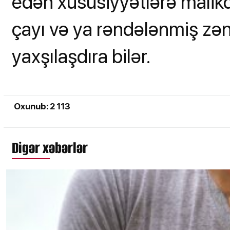
edən xüsusiyyətlərə malikd
çayı və ya rəndələnmiş zə
yaxşılaşdıra bilər.
Oxunub: 2 113
Digər xəbərlər