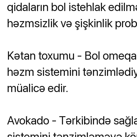
qidaların bol istehlak edil
həzmsizlik və şişkinlik prob
Kətan toxumu - Bol omeqa
həzm sistemini tənzimlədiy
müalicə edir.
Avokado - Tərkibində sağl
sistemini tənzimləməyə köm