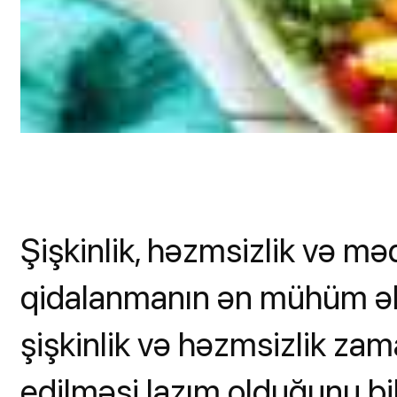
Şişkinlik, həzmsizlik və mə
qidalanmanın ən mühüm əla
şişkinlik və həzmsizlik zama
edilməsi lazım olduğunu bildi