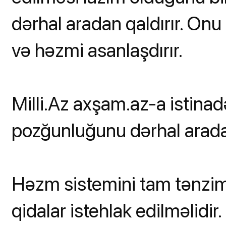
dərhal aradan qaldırır. Onu 
və həzmi asanlaşdırır.
Milli.Az axşam.az-a istinadə
pozğunluğunu dərhal aradan
Həzm sistemini tam tənzim
qidalar istehlak edilməlidir