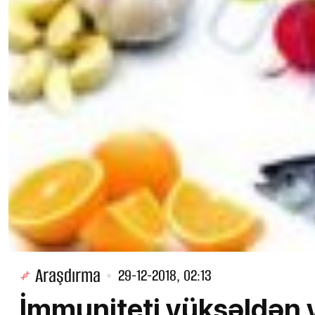
Araşdırma
29-12-2018, 02:13
İmmuniteti yüksəldən v