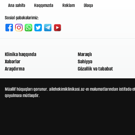
Ana səhifə
Haqqımızda
Reklam
Əlaqə
Sosial şəbəkələrimiz:
Klinika haqqında
Maraqlı
Xəbərlər
Səhiyyə
Araşdırma
Gözəllik və təbabət
Müəllif hüquqları qorunur. ailehekimiklinikasi.az-ın məlumatlarından istifadə e
qoyulması mütləqdir.