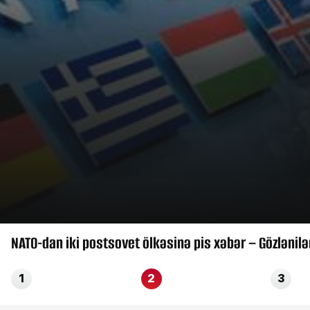
NATO-dan iki postsovet ölkəsinə pis xəbər – Gözlənil
1
2
3