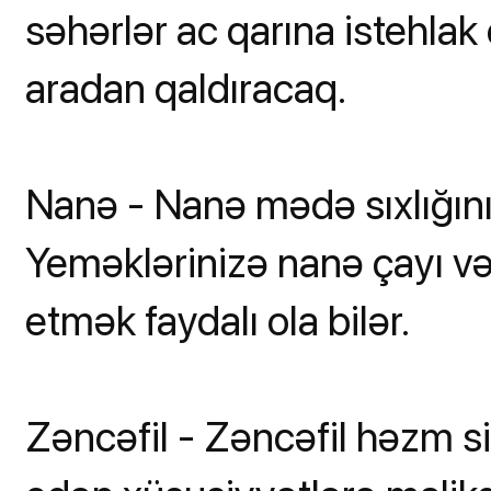
səhərlər ac qarına istehlak 
aradan qaldıracaq.
Nanə - Nanə mədə sıxlığını 
Yeməklərinizə nanə çayı və
etmək faydalı ola bilər.
Zəncəfil - Zəncəfil həzm s