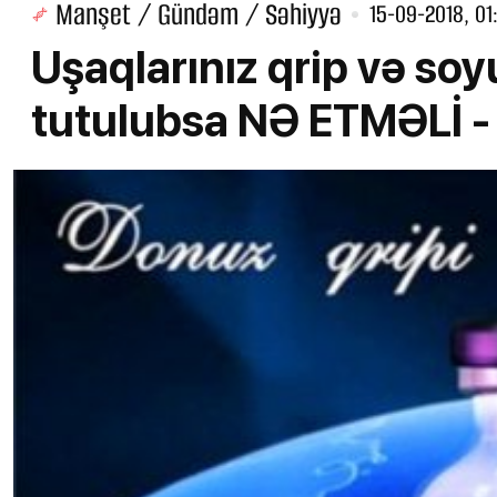
Manşet / Gündəm / Səhiyyə
15-09-2018, 01
Uşaqlarınız qrip və so
tutulubsa NƏ ETMƏLİ 