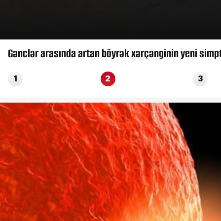
Gənclər arasında artan böyrək xərçənginin yeni simp
1
2
3