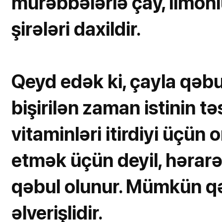
mürəbbələrlə çay, limonl
şirələri daxildir.
Qeyd edək ki, çayla qəb
bişirilən zaman istinin tə
vitaminləri itirdiyi üçün
etmək üçün deyil, hərarət
qəbul olunur. Mümkün q
əlverişlidir.