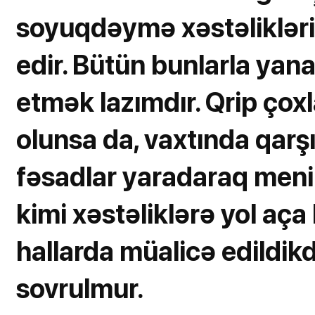
soyuqdəymə xəstəlikləri
edir. Bütün bunlarla yan
etmək lazımdır. Qrip çoxl
olunsa da, vaxtında qarş
fəsadlar yaradaraq menin
kimi xəstəliklərə yol aça 
hallarda müalicə edildi
sovrulmur.