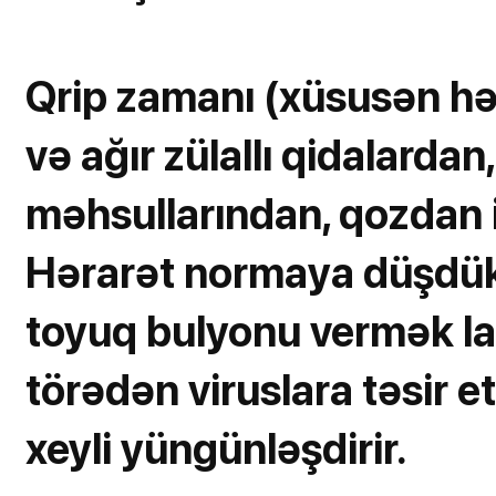
Qrip zamanı (xüsusən hə
və ağır zülallı qidalardan
məhsullarından, qozdan 
Hərarət normaya düşdük
toyuq bulyonu vermək laz
törədən viruslara təsir e
xeyli yüngünləşdirir.