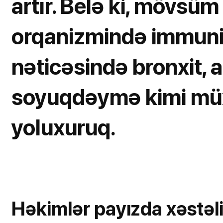
artır. Belə ki, mövsüm
orqanizmində immunite
nəticəsində bronxit, 
soyuqdəymə kimi müxt
yoluxuruq.
Həkimlər payızda xəstəli