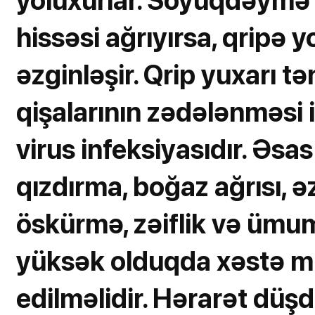
yoluxurlar. Soyuqdəym
hissəsi ağrıyırsa, qripə
əzginləşir. Qrip yuxarı tən
qişalarının zədələnməsi 
virus infeksiyasıdır. Əsa
qızdırma, boğaz ağrısı, əz
öskürmə, zəiflik və ümum
yüksək olduqda xəstə mü
edilməlidir. Hərarət düş