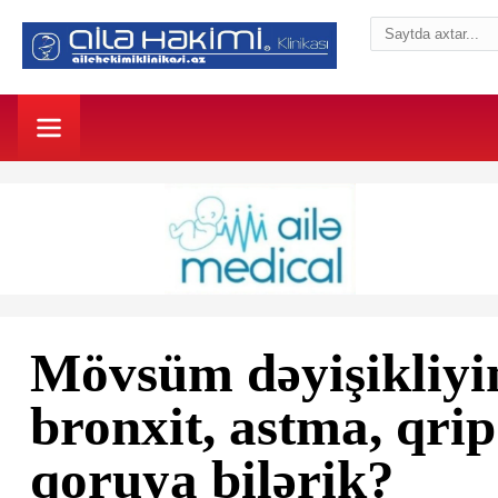
Mövsüm dəyişikliyini
bronxit, astma, qri
qoruya bilərik?