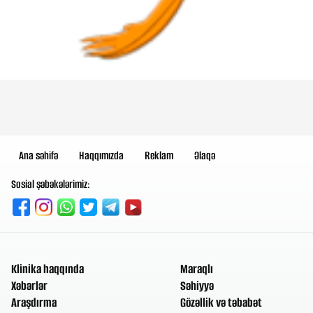
Ana səhifə
Haqqımızda
Reklam
Əlaqə
Sosial şəbəkələrimiz:
Klinika haqqında
Maraqlı
Xəbərlər
Səhiyyə
Araşdırma
Gözəllik və təbabət