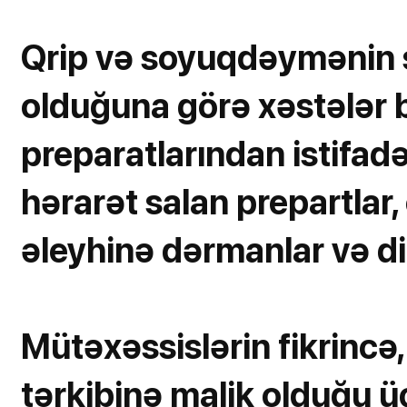
Qrip və soyuqdəymənin 
olduğuna görə xəstələr 
preparatlarından istifad
hərarət salan prepartlar
əleyhinə dərmanlar və di
Mütəxəssislərin fikrincə
tərkibinə malik olduğu ü