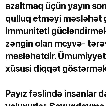
azaltmaq üçün yayın son
qulluq etməyi məsləhət g
immuniteti gücləndirmək 
zəngin olan meyvə- tərə
məsləhətdir. Ümumiyyət
xüsusi diqqət göstərmək 
Payız fəslində insanlar d