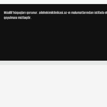
Müəllif hüquqları qorunur. ailehekimiklinikasi.az-ın məlumatlarından istifadə e
qoyulması mütləqdir.