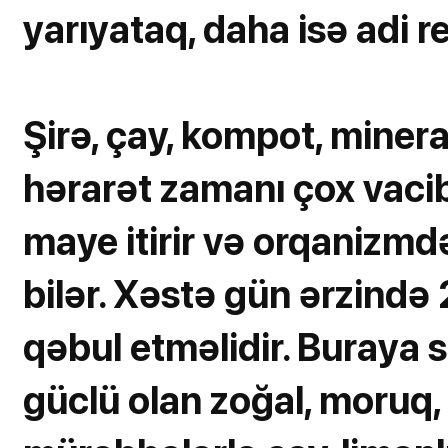
yarıyataq, daha isə adi r
Şirə, çay, kompot, minera
hərarət zamanı çox vacib
maye itirir və orqanizmd
bilər. Xəstə gün ərzində
qəbul etməlidir. Buraya 
güclü olan zoğal, moruq, 