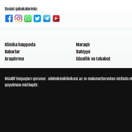
Sosial şəbəkələrimiz:
Klinika haqqında
Maraqlı
Xəbərlər
Səhiyyə
Araşdırma
Gözəllik və təbabət
Müəllif hüquqları qorunur. ailehekimiklinikasi.az-ın məlumatlarından istifadə e
qoyulması mütləqdir.