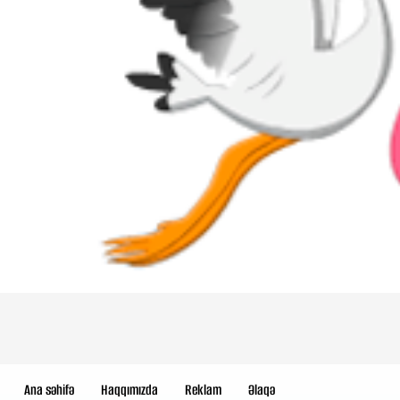
Ana səhifə
Haqqımızda
Reklam
Əlaqə