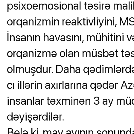
psixoemosional təsirə malik
orqanizmin reaktivliyini, MSS
İnsanın havasını, mühitini
orqanizmə olan müsbət təs
olmuşdur. Daha qədimlərd
cı illərin axırlarına qədər
insanlar təxminən 3 ay müd
dəyişərdilər.
Belə ki, may ayının sonund