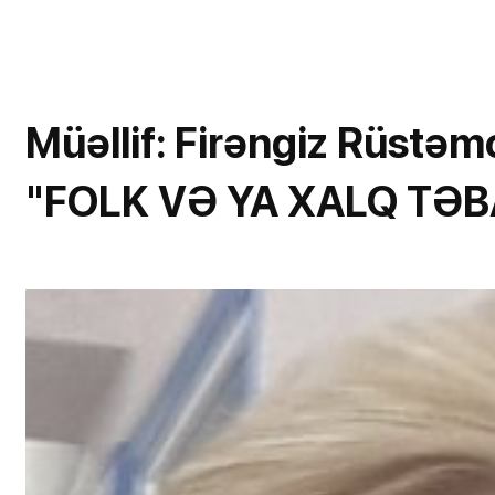
Müəllif: Firəngiz Rüstəm
"FOLK VƏ YA XALQ TƏBA