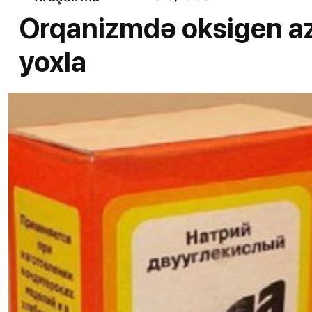
Orqanizmdə oksigen azl
yoxla