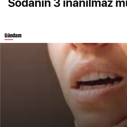
Sodanın 3 inanılmaz müa
Gündəm