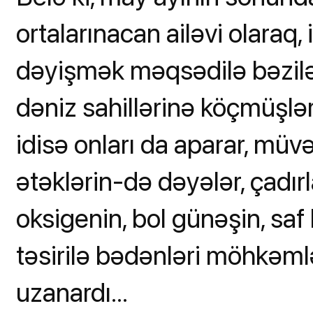
ortalarınacan ailəvi olaraq,
dəyişmək məqsədilə bəziləri
dəniz sahillərinə köçmüşlər
idisə onları da aparar, müv
ətəklərin-də dəyələr, çadırl
oksigenin, bol günəşin, saf 
təsirilə bədənləri möhkəmlən
uzanardı...