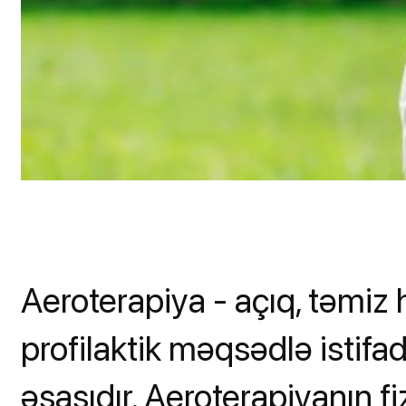
Aeroterapiya - açıq, təmiz
profilaktik məqsədlə istifa
əsasıdır. Aeroterapiyanın fiz