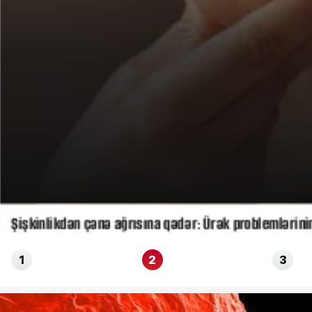
Şişkinlikdən çənə ağrısına qədər: Ürək problemlərinin
1
2
3