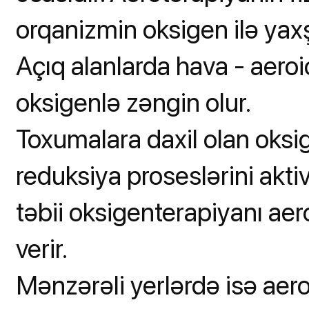
orqanizmin oksigen ilə yaxşı
Açıq alanlarda hava - aeroio
oksigenlə zəngin olur.
Toxumalara daxil olan oks
reduksiya proseslərini aktiv
təbii oksigenterapiyanı ae
verir.
Mənzərəli yerlərdə isə aer