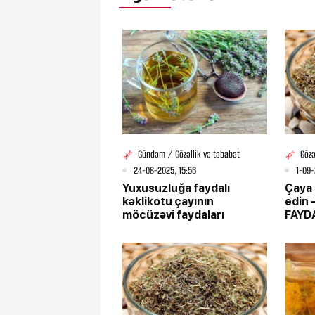
Gündəm / Gözəllik və təbabət
Gözə
24-08-2025, 15:56
1-09-
Yuxusuzluğa faydalı
Çaya
kəklikotu çayının
edin 
möcüzəvi faydaları
FAYD