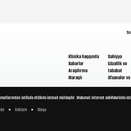
So
Klinika haqqında
Səhiyyə
Xəbərlər
Gözəllik və
Araşdırma
təbabət
Maraqlı
Əfsanələr və 
umatlarından istifadə etdikdə istinad mütləqdir. Məlumat internet səhifələrində is
zda
Reklam
Əlaqə