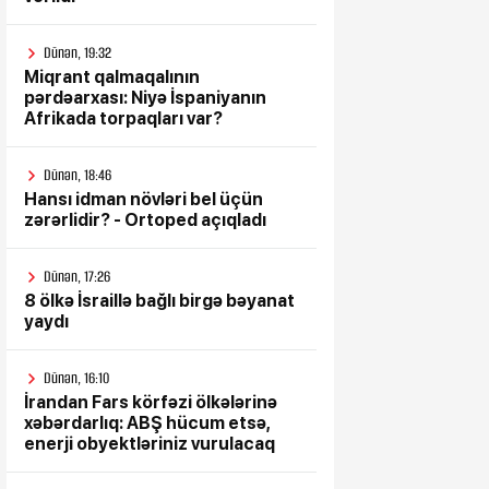
Dünən, 19:32
Miqrant qalmaqalının
pərdəarxası: Niyə İspaniyanın
Afrikada torpaqları var?
Dünən, 18:46
Hansı idman növləri bel üçün
zərərlidir? - Ortoped açıqladı
Dünən, 17:26
8 ölkə İsraillə bağlı birgə bəyanat
yaydı
Dünən, 16:10
İrandan Fars körfəzi ölkələrinə
xəbərdarlıq: ABŞ hücum etsə,
enerji obyektləriniz vurulacaq