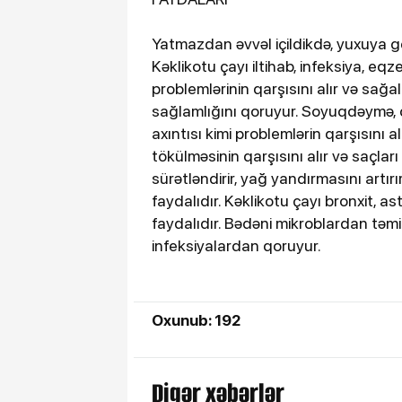
Yatmazdan əvvəl içildikdə, yuxuya g
Kəklikotu çayı iltihab, infeksiya, eq
problemlərinin qarşısını alır və sağ
sağlamlığını qoruyur. Soyuqdəymə, qr
axıntısı kimi problemlərin qarşısını alı
tökülməsinin qarşısını alır və saçla
sürətləndirir, yağ yandırmasını artır
faydalıdır. Kəklikotu çayı bronxit, as
faydalıdır. Bədəni mikroblardan təmizl
infeksiyalardan qoruyur.
Oxunub: 192
Digər xəbərlər