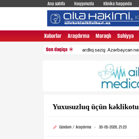
Ana səhifə
Haqqımızda
Klinika haqqında
Xəbərlər
Araşdırma
Maraqlı
Səhiyyə
Son dəqiqə
ABŞ-la 7,5 milyardlıq saziş: Azərbaycan nələr alaca
Yuxusuzluq üçün kəklikotu
Gündəm / Araşdırma
30-05-2026, 21:23