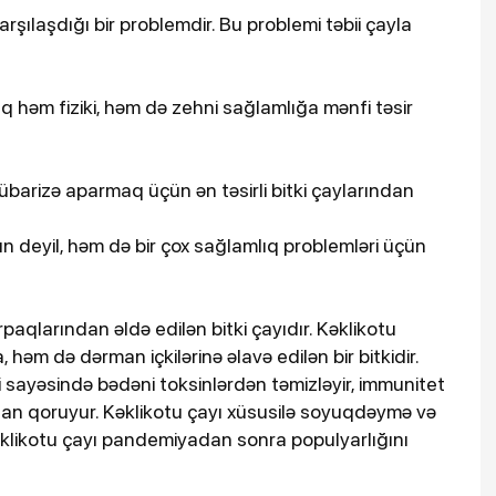
rşılaşdığı bir problemdir. Bu problemi təbii çayla
uq həm fiziki, həm də zehni sağlamlığa mənfi təsir
mübarizə aparmaq üçün ən təsirli bitki çaylarından
n deyil, həm də bir çox sağlamlıq problemləri üçün
rpaqlarından əldə edilən bitki çayıdır. Kəklikotu
əm də dərman içkilərinə əlavə edilən bir bitkidir.
i sayəsində bədəni toksinlərdən təmizləyir, immunitet
rdan qoruyur. Kəklikotu çayı xüsusilə soyuqdəymə və
 Kəklikotu çayı pandemiyadan sonra populyarlığını