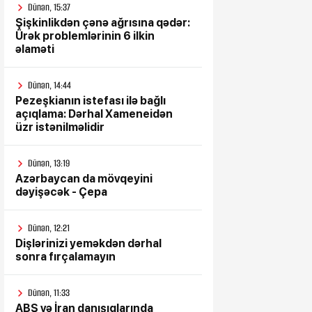
Dünən, 15:37
Şişkinlikdən çənə ağrısına qədər:
Ürək problemlərinin 6 ilkin
əlaməti
Dünən, 14:44
Pezeşkianın istefası ilə bağlı
açıqlama: Dərhal Xameneidən
üzr istənilməlidir
Dünən, 13:19
Azərbaycan da mövqeyini
dəyişəcək - Çepa
Dünən, 12:21
Dişlərinizi yeməkdən dərhal
sonra fırçalamayın
Dünən, 11:33
ABŞ və İran danışıqlarında