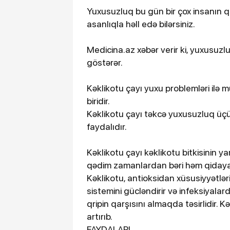
Yuxusuzluq bu gün bir çox insanın qa
asanlıqla həll edə bilərsiniz.
Medicina.az xəbər verir ki, yuxusuzl
göstərər.
Kəklikotu çayı yuxu problemləri ilə 
biridir.
Kəklikotu çayı təkcə yuxusuzluq üçü
faydalıdır.
Kəklikotu çayı kəklikotu bitkisinin ya
qədim zamanlardan bəri həm qidaya, h
Kəklikotu, antioksidan xüsusiyyətlər
sistemini gücləndirir və infeksiyala
qripin qarşısını almaqda təsirlidir.
artırıb.
FAYDALARI