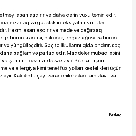
etməyi asanlaşdırır və daha dərin yuxu təmin edir.
zema, sızanaq və göbələk infeksiyaları kimi dəri
aldır. Həzmi asanlaşdırır və mədə və bağırsaq
ip, burun axıntısı, öskürək, boğaz ağrısı və burun
r və yüngülləşdirir. Saç follikullarını qidalandırır, saç
rı daha sağlam və parlaq edir. Maddələr mübadiləsini
ır və iştahanı nəzarətdə saxlayır. Bronxit üçün
tma və allergiya kimi tənəffüs yolları xəstəlikləri üçün
əyir. Kəklikotu çayı zərərli mikrobları təmizləyir və
Paylaş: