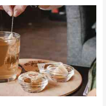
növləri bel üçün
ABŞ-la 7,5 milyardlıq saziş:
 Ortoped açıqladı
Azərbaycan nələr alacaq?