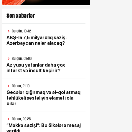
Son xəbərlər
Bu gün, 10:42
ABŞ-la 7,5 milyardlıq saziş:
Azərbaycan nələr alacaq?
Bu gün, 09:06
Az yuxu yatanlar daha çox
infarkt və insult keçirir?
Dünən, 21:10
Gecələr çığırmaq və əl-qol atmaq
təhlükəli xəstəliyin əlaməti ola
bilər
Dünən, 20:25
“Məkkə sazişi”: Bu ölkələrə mesaj
verildi