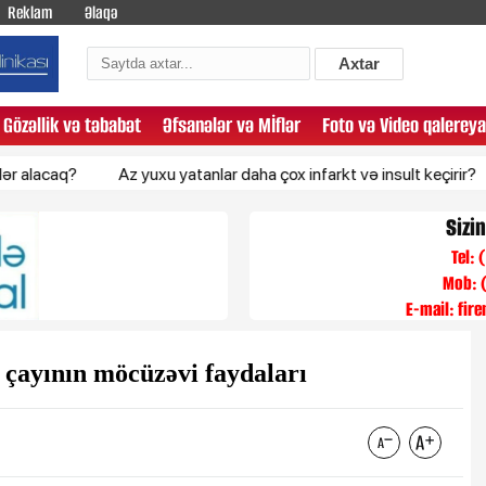
Reklam
Əlaqə
Axtar
Gözəllik və təbabət
Əfsanələr və Mİflər
Foto və Video qalereya
q?
Az yuxu yatanlar daha çox infarkt və insult keçirir?
Gecə
Sizi
Tel:
Mob: 
E-mail:
fir
 çayının möcüzəvi faydaları