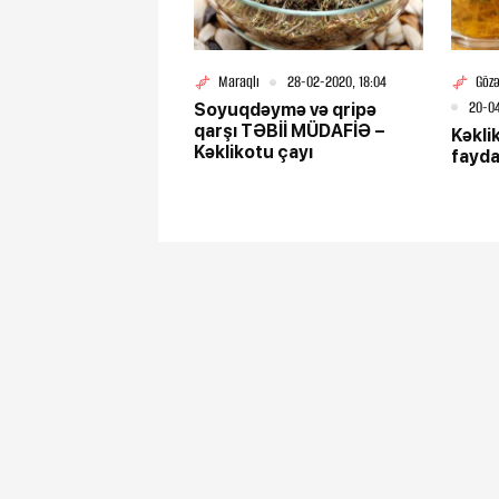
Maraqlı
28-02-2020, 18:04
Gözə
20-04
Soyuqdəymə və qripə
qarşı TƏBİİ MÜDAFİƏ –
Kəklik
Kəklikotu çayı
fayda