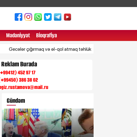
Mədənİyyət
Bİoqrafİya
lər çığırmaq və əl-qol atmaq təhlükəli xəstəliyin əlaməti ola bilər
n Reklam Burada
 (+99412) 452 97 17
(+99450) 386 38 02
engiz.rustamova@mail.ru
Gündəm