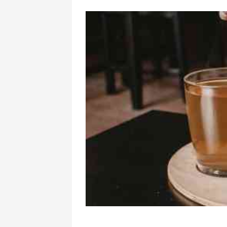
Hansı idman 
zərərlidir? -