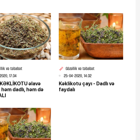
llik və təbabət
Gözəllik və təbabət
2020, 17:34
25-04-2020, 14:32
 KƏKLİKOTU əlavə
Kəklikotu çayı - Dadlı və
- həm dadlı, həm də
faydalı
ALI