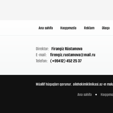
Ana səhifə
Haqqımızda
Reklam
Əlaqə
Direktor:
Firəngiz Rüstəmova
E-mail:
firengiz.rustamova@mail.ru
Telefon:
(+99412) 452 25 37
Müəllif hüquqları qorunur. ailehekimiklinikasi.az-ın məl
Ana səhifə
Haqqımı