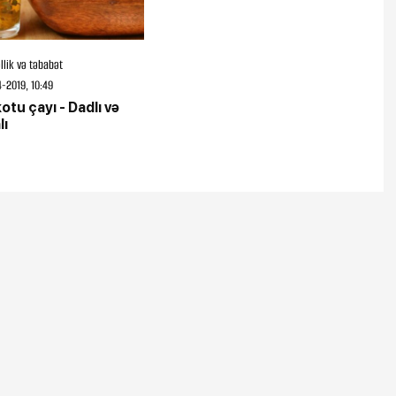
llik və təbabət
-2019, 10:49
otu çayı - Dadlı və
lı