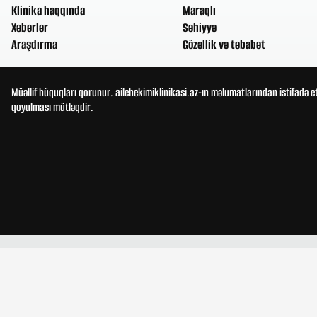
Klinika haqqında
Maraqlı
Xəbərlər
Səhiyyə
Araşdırma
Gözəllik və təbabət
Müəllif hüquqları qorunur. ailehekimiklinikasi.az-ın məlumatlarından istifadə e
qoyulması mütləqdir.