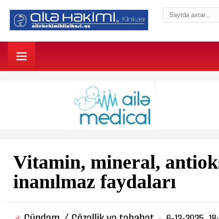
Vitamin, mineral, antiok
inanılmaz faydaları
Gündəm / Gözəllik və təbabət
6-12-2025, 18: