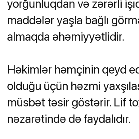
yorğunluqdan və zərərli işı
maddələr yaşla bağlı görmə
almaqda əhəmiyyətlidir.
Həkimlər həmçinin qeyd edir
olduğu üçün həzmi yaxşılaş
müsbət təsir göstərir. Lif to
nəzarətində də faydalıdır.