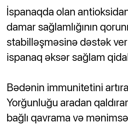
İspanaqda olan antioksidant
damar sağlamlığının qorun
stabilləşməsinə dəstək ver
ispanaq əksər sağlam qidal
Bədənin immunitetini artır
Yorğunluğu aradan qaldırar.
bağlı qavrama və mənimsəmə