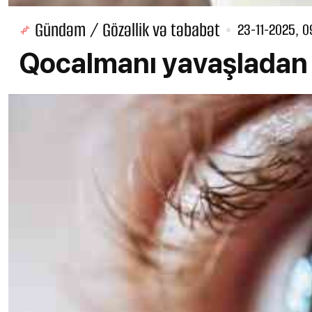
Gündəm / Gözəllik və təbabət
23-11-2025, 0
Qocalmanı yavaşladan 