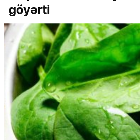
göyərti