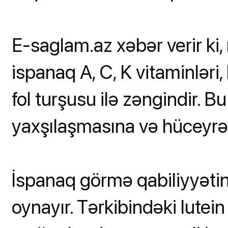
E-saglam.az xəbər verir ki, m
ispanaq A, C, K vitaminlər
fol turşusu ilə zəngindir. 
yaxşılaşmasına və hüceyrə
İspanaq görmə qabiliyyət
oynayır. Tərkibindəki lutein