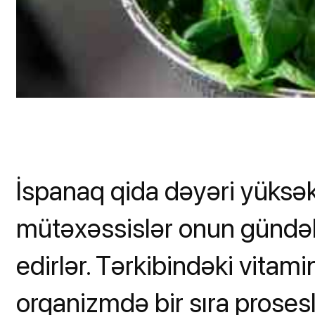
İspanaq qida dəyəri yüksək 
mütəxəssislər onun gündəli
edirlər. Tərkibindəki vitami
orqanizmdə bir sıra prosesl