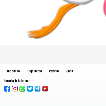
Ana səhifə
Haqqımızda
Reklam
Əlaqə
Sosial şəbəkələrimiz: