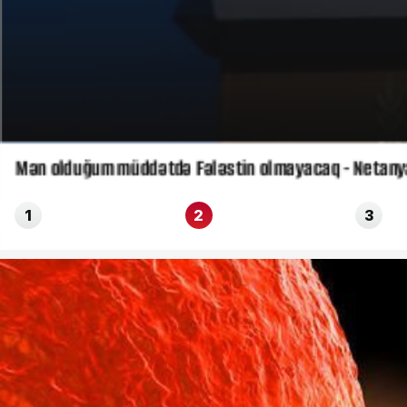
Mən olduğum müddətdə Fələstin olmayacaq - Netany
1
2
3