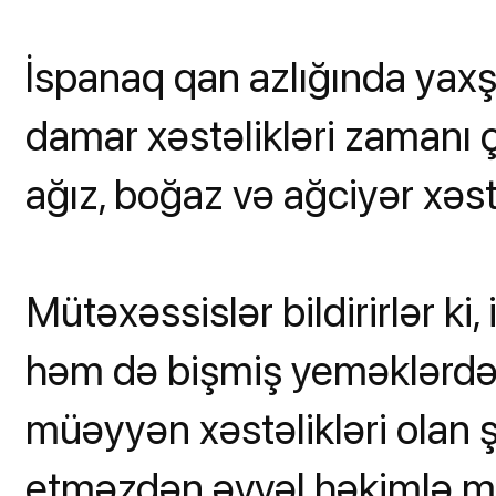
İspanaq qan azlığında yaxşı
damar xəstəlikləri zamanı ç
ağız, boğaz və ağciyər xəstə
Mütəxəssislər bildirirlər ki
həm də bişmiş yeməklərdə ra
müəyyən xəstəlikləri olan ş
etməzdən əvvəl həkimlə mə