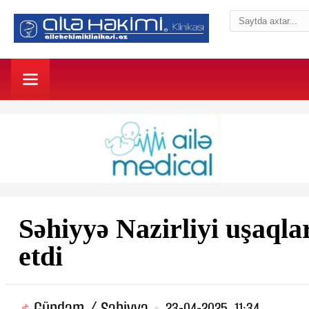
Səhiyyə Nazirliyi uşaqlar
etdi
Gündəm / Səhiyyə
23-04-2025, 11:34