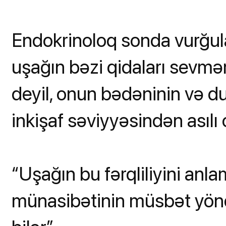
Endokrinoloq sonda vurğulay
uşağın bəzi qidaları sevmə
deyil, onun bədəninin və du
inkişaf səviyyəsindən asılı 
“Uşağın bu fərqliliyini an
münasibətinin müsbət yö