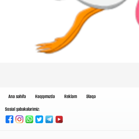
Ana səhifə
Haqqımızda
Reklam
Əlaqə
Sosial şəbəkələrimiz: