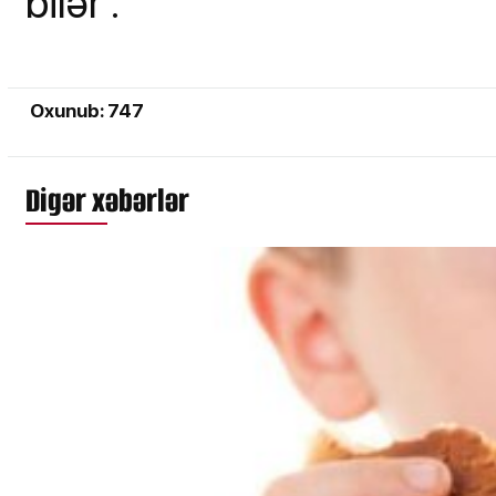
bilər”.
Oxunub: 747
Digər xəbərlər