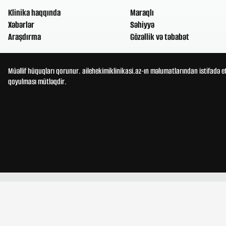
Klinika haqqında
Maraqlı
Xəbərlər
Səhiyyə
Araşdırma
Gözəllik və təbabət
Müəllif hüquqları qorunur. ailehekimiklinikasi.az-ın məlumatlarından istifadə e
qoyulması mütləqdir.