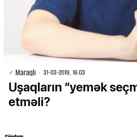
Maraqlı
31-03-2019, 16:03
Uşaqların “yemək seçm
etməli?
Gündəm