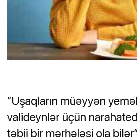
“Uşaqların müəyyən yeməkl
valideynlər üçün narahatedic
təbii bir mərhələsi ola bilər