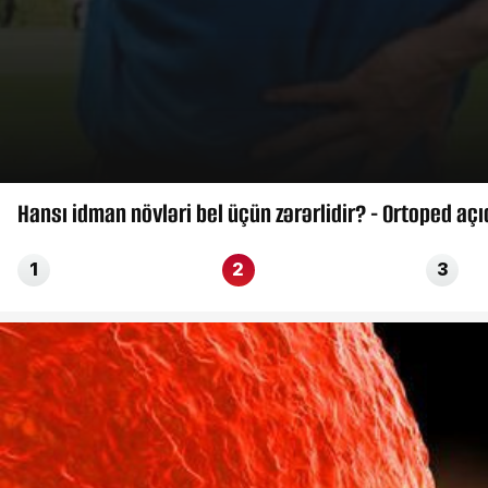
Hansı idman növləri bel üçün zərərlidir? - Ortoped açı
1
2
3