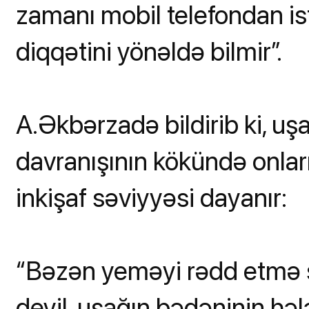
zamanı mobil telefondan is
diqqətini yönəldə bilmir”.
A.Əkbərzadə bildirib ki, uş
davranışının kökündə onların
inkişaf səviyyəsi dayanır:
“Bəzən yeməyi rədd etmə s
deyil, uşağın bədəninin həl