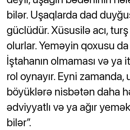
bilər. Uşaqlarda dad duyğ
güclüdür. Xüsusilə acı, turş
olurlar. Yeməyin qoxusu da
İştahanın olmaması və ya
rol oynayır. Eyni zamanda,
böyüklərə nisbətən daha həs
ədviyyatlı və ya ağır yemə
bilər”.