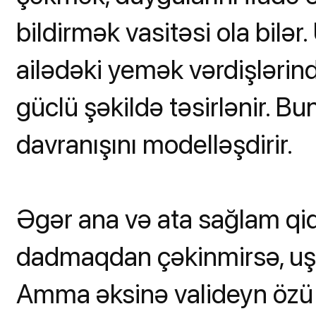
bildirmək vasitəsi ola bilə
ailədəki yemək vərdişlərin
güclü şəkildə təsirlənir. B
davranışını modelləşdirir.
Əgər ana və ata sağlam qida
dadmaqdan çəkinmirsə, uşaq
Amma əksinə valideyn özü 