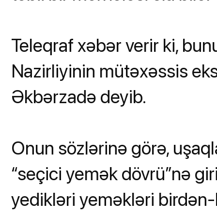
Teleqraf xəbər verir ki, b
Nazirliyinin mütəxəssis ek
Əkbərzadə deyib.
Onun sözlərinə görə, uşaql
“seçici yemək dövrü”nə giri
yedikləri yeməkləri birdən-b