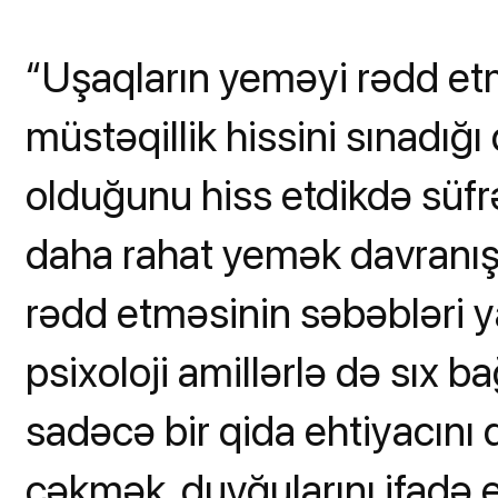
“Uşaqların yeməyi rədd etm
müstəqillik hissini sınadığı
olduğunu hiss etdikdə süfrə
daha rahat yemək davranışı
rədd etməsinin səbəbləri ya
psixoloji amillərlə də sıx b
sadəcə bir qida ehtiyacını 
çəkmək, duyğularını ifadə 